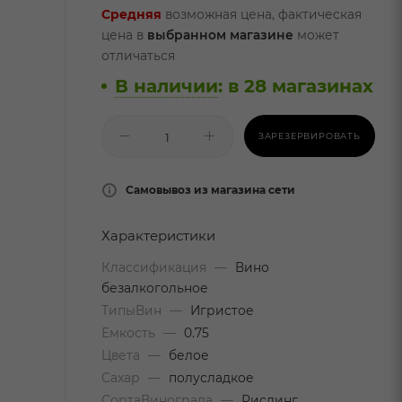
Средняя
возможная цена, фактическая
цена в
выбранном магазине
может
отличаться
В наличии
:
в 28 магазинах
ЗАРЕЗЕРВИРОВАТЬ
Самовывоз из магазина сети
Характеристики
Классификация
—
Вино
безалкогольное
ТипыВин
—
Игристое
Емкость
—
0.75
Цвета
—
белое
Сахар
—
полусладкое
СортаВинограда
—
Рислинг