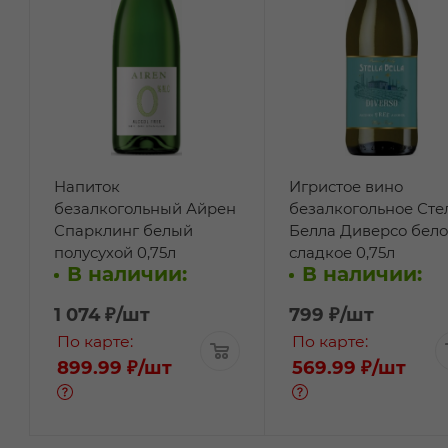
Напиток
Игристое вино
безалкогольный Айрен
безалкогольное Сте
Спарклинг белый
Белла Диверсо бело
полусухой 0,75л
сладкое 0,75л
В наличии:
В наличии:
1 074
₽
/шт
799
₽
/шт
По карте:
По карте:
899.99 ₽
/шт
569.99 ₽
/шт