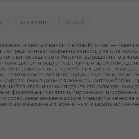
Е
КАК КУПИТЬ
ОПЛАТА
огольным игристым вином Майбах Рислинг — идеаль
 но предпочитает сохранять ясность ума и легкость.
орного винограда сорта Рислинг, выращенного в жи
енным цветом и радует изысканным ароматом, где н
 переплетаются с нюансами белых цветов . Благодар
, напиток сохраняет природную сладость и свежесть
лансированным вкусом с яркими акцентами белой ч
здник без ограничений: подайте его охлажденным до
ртами, фруктовыми салатами, пирожными и мороженым
это слово, означающее высокие стандарты качества и
ожет быть изысканным, ароматным и дарить истинное