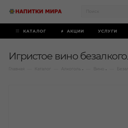
КАТАЛОГ
АКЦИИ
УСЛУГИ
Игристое вино безалкого
—
—
—
—
Главная
Каталог
Алкоголь
Вино
Беза