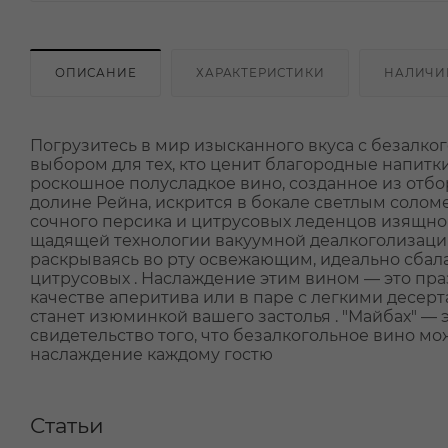
ОПИСАНИЕ
ХАРАКТЕРИСТИКИ
НАЛИЧИ
Погрузитесь в мир изысканного вкуса с безалк
выбором для тех, кто ценит благородные напитки,
роскошное полусладкое вино, созданное из отб
долине Рейна, искрится в бокале светлым солом
сочного персика и цитрусовых леденцов изящно
щадящей технологии вакуумной деалкоголизации
раскрываясь во рту освежающим, идеально сба
цитрусовых . Наслаждение этим вином — это пра
качестве аперитива или в паре с легкими десе
станет изюминкой вашего застолья . "Майбах" — 
свидетельство того, что безалкогольное вино м
наслаждение каждому гостю
Статьи