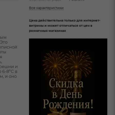
Все характеристики
Цена действительна только для интернет-
витрины и может отличаться от цен в
розничных магазинах
ным
 Это
вописной
оты
я
,
ерешни и
 6-8°C в
, и оно