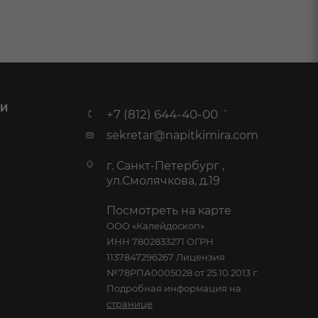
 И
+7 (812) 644-40-00
sekretar@napitkimira.com
г. Санкт-Петербург ,
ул.Смолячкова, д.19
Посмотреть на карте
ООО «Калейдоскоп»
ИНН 7802833271 ОГРН
1137847296267 Лицензия
№78РПА0005028 от 25.10.2013 г.
Подробная информация на
странице