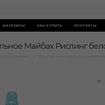
МАГАЗИНЫ
КАК КУПИТЬ
КОНТАКТЫ
льное Майбах Рислинг бело
—
лкогольное вино
Игристое вино безалкогольное Майба