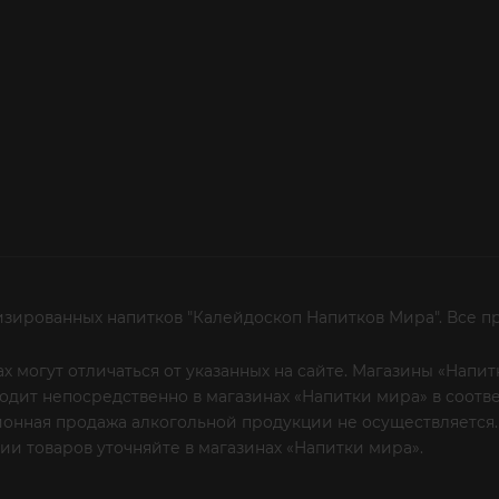
изированных напитков "Калейдоскоп Напитков Мира". Все п
х могут отличаться от указанных на сайте. Магазины «Нап
сходит непосредственно в магазинах «Напитки мира» в соот
онная продажа алкогольной продукции не осуществляется.
и товаров уточняйте в магазинах «Напитки мира».
Уважаем
 или по телефону