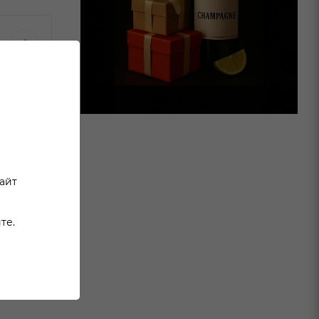
сайт
те.