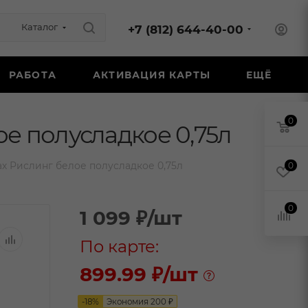
Каталог
+7 (812) 644-40-00
РАБОТА
АКТИВАЦИЯ КАРТЫ
ЕЩЁ
0
е полусладкое 0,75л
х Рислинг белое полусладкое 0,75л
0
0
1 099
₽
/шт
По карте:
899.99 ₽
/шт
-
18
%
Экономия
200
₽