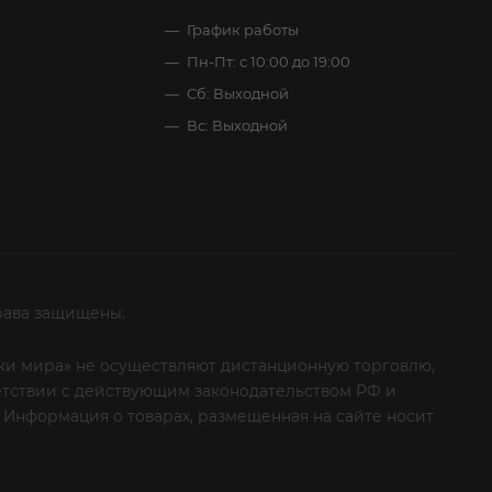
График работы
Пн-Пт: с 10:00 до 19:00
Сб: Выходной
Вс: Выходной
рава защищены.
итки мира» не осуществляют дистанционную торговлю,
ветствии с действующим законодательством РФ и
 Информация о товарах, размещенная на сайте носит
ые клиенты! Если вы решили отказаться от нашей