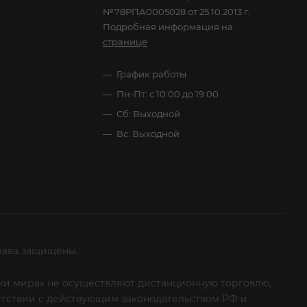
№78РПА0005028 от 25.10.2013 г.
Подробная информация на
странице
График работы
Пн-Пт: с 10:00 до 19:00
Сб: Выходной
Вс: Выходной
рава защищены.
итки мира» не осуществляют дистанционную торговлю,
ветствии с действующим законодательством РФ и