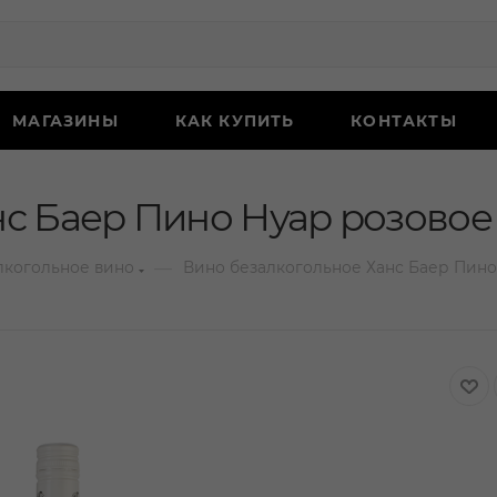
МАГАЗИНЫ
КАК КУПИТЬ
КОНТАКТЫ
с Баер Пино Нуар розовое 
—
лкогольное вино
Вино безалкогольное Ханс Баер Пино