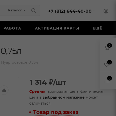
Каталог
+7 (812) 644-40-00
РАБОТА
АКТИВАЦИЯ КАРТЫ
ЕЩЁ
0
0,75л
 Нуар розовое 0,75л
0
0
1 314
₽
/шт
Средняя
возможная цена, фактическая
цена в
выбранном магазине
может
отличаться
Товар под заказ