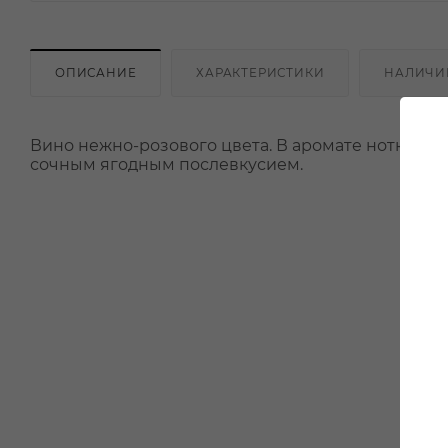
ОПИСАНИЕ
ХАРАКТЕРИСТИКИ
НАЛИЧИ
Вино нежно-розового цвета. В аромате нотки сл
сочным ягодным послевкусием.