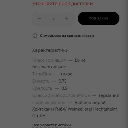
Уточняйте срок доставки
ПОД ЗАКАЗ
Самовывоз из магазина сети
Характеристики
Классификация
—
Вино
безалкогольное
ТипыВин
—
тихое
Емкость
—
0.75
Крепость
—
0.5
КлассификаторСтранМира
—
Германия
Производитель
—
Вайнкеллерай
Хехтсхайм ГмбХ/ Weinkellerei Hechtsheim
GmbH
Все характеристики