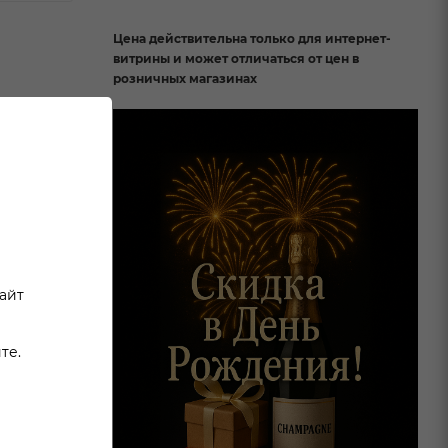
Цена действительна только для интернет-
витрины и может отличаться от цен в
розничных магазинах
ванное с
сайт
те.