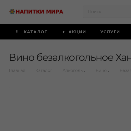
КАТАЛОГ
АКЦИИ
УСЛУГИ
Вино безалкогольное Хан
—
—
—
—
Главная
Каталог
Алкоголь
Вино
Беза