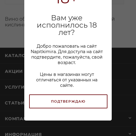
Вам уже
Вино обдадает свежим вкусом, с приятной
исполнилось 18
кислинкой и долгим послевкусием.
лет?
Добро пожаловать на сайт
Napitkimira. Для доступа на сайт
КАТАЛОГ
подтвердите, пожалуйста, свой
возраст.
АКЦИИ
Цены в магазинах могут
отличаться от указанных на
сайте.
УСЛУГИ
ПОДТВЕРЖДАЮ
СТАТЬИ
КОМПАНИЯ
ИНФОРМАЦИЯ