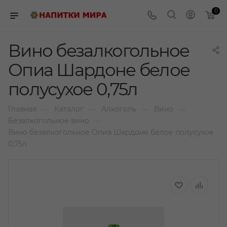
0
Вино безалкогольное
Опиа Шардоне белое
полусухое 0,75л
—
—
—
—
Главная
Каталог
Алкоголь
Вино
—
Безалкогольное вино
Вино безалкогольное Опиа Шардоне белое полусухое
0,75л