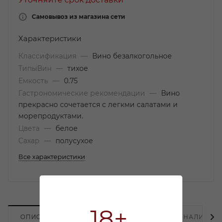
Самовывоз из магазина сети
Характеристики
Классификация
—
Вино безалкогольное
ТипыВин
—
тихое
Емкость
—
0.75
Гастрономические рекомендации
—
Вино
прекрасно сочетается с легкми салатами и
морепродуктами.
Цвета
—
белое
Сахар
—
полусухое
Все характеристики
18+
ОПИСАНИЕ
ХАРАКТЕРИСТИКИ
НАЛИЧИЕ