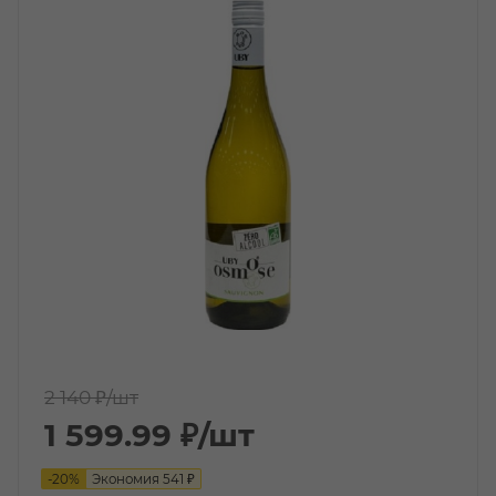
2 140 ₽
/шт
1 599.99
₽
/шт
-
20
%
Экономия
541
₽