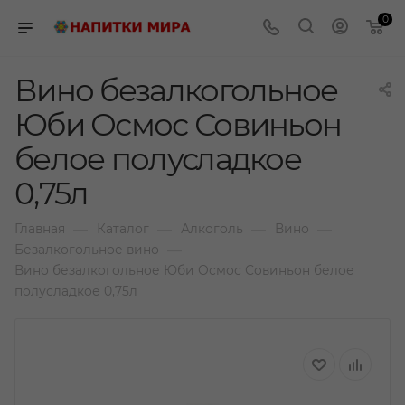
0
Вино безалкогольное
Юби Осмос Совиньон
белое полусладкое
0,75л
—
—
—
—
Главная
Каталог
Алкоголь
Вино
—
Безалкогольное вино
Вино безалкогольное Юби Осмос Совиньон белое
полусладкое 0,75л