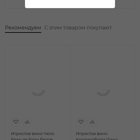
Рекомендуем
С этим товаром покупают
Игристое вино Чело
Игристое вино
Блан де Блан белое
Коллинобили Пино