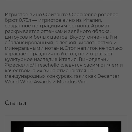
Игристое вино Фризанте Фрескелло розовое
брют 0,75л — игристое вино из Италия,
созданное по традициям региона. Аромат
раскрывается оттенками зелёного яблока,
цитрусов и белых цветов. Вкус утончённый и
сбалансированный, с лёгкой кислотностью и
минеральными нотами. Этот напиток не только
украшает праздничный стол, но и отражает
культурное наследие Италия. Винодельни
Фрескелло/ Freschello славятся своим стилем и
качеством, а их вина отмечаются на
международных конкурсах, таких как Decanter
World Wine Awards и Mundus Vini.
Статьи