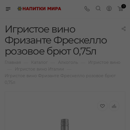
0
Игристое вино
Фризанте Фрескелло
розовое брют 0,75л
—
—
—
Главная
Каталог
Алкоголь
Игристое вино
—
—
Игристое вино Италии
Игристое вино Фризанте Фрескелло розовое брют
0,75л