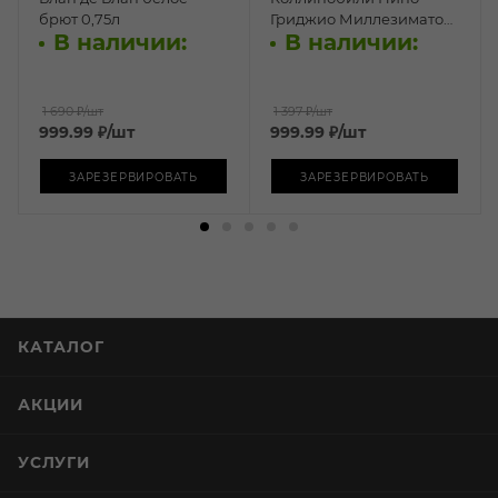
брют 0,75л
Гриджио Миллезимато
В наличии:
В наличии:
белое брют 0,75л
1 690 ₽
/шт
1 397 ₽
/шт
999.99
₽
/шт
999.99
₽
/шт
ЗАРЕЗЕРВИРОВАТЬ
ЗАРЕЗЕРВИРОВАТЬ
КАТАЛОГ
АКЦИИ
УСЛУГИ