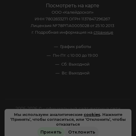
Посмотреть на карте
ООО «Калейдоскоп»
ИНН 7802833271 ОГРН 1137847296267
Лицензия №78РПА0005028 от 25.10.2013
г. Подробная информация на
странице
График работы
Пн-Пт: с 10:00 до 19:00
Сб: Выходной
Вс: Выходной
2005-2026 © - официальный сайт-витрина сети
Мы используем аналитические
cookies
. Нажмите
специализированных напитков "Калейдоскоп Напитков
‘Принять’, чтобы согласиться, или ‘Отклонить’, чтобы
Мира". Все права защищены.
отказаться
Принять
Отклонить