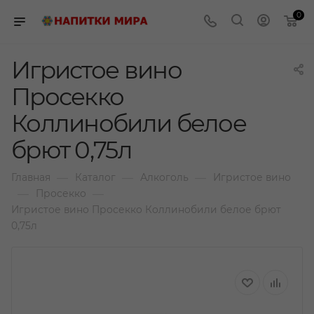
0
Игристое вино
Просекко
Коллинобили белое
брют 0,75л
—
—
—
Главная
Каталог
Алкоголь
Игристое вино
—
—
Просекко
Игристое вино Просекко Коллинобили белое брют
0,75л