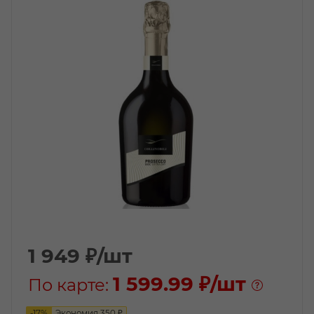
1 949
₽
/шт
1 599.99 ₽
/шт
По карте:
-
17
%
Экономия
350
₽