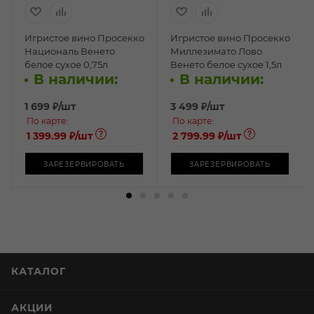
Игристое вино Просекко
Игристое вино Просекко
Националь Венето
Миллезимато Лово
белое сухое 0,75л
Венето белое сухое 1,5л
В наличии:
В наличии:
1 699
₽
/шт
3 499
₽
/шт
По карте:
По карте:
1 399.99 ₽
/шт
2 799.99 ₽
/шт
ЗАРЕЗЕРВИРОВАТЬ
ЗАРЕЗЕРВИРОВАТЬ
КАТАЛОГ
АКЦИИ