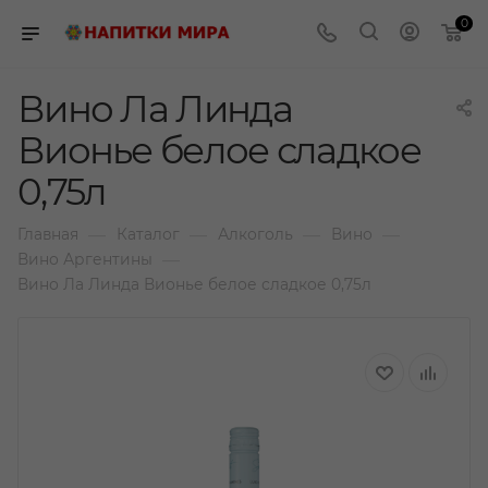
0
Вино Ла Линда
Вионье белое сладкое
0,75л
—
—
—
—
Главная
Каталог
Алкоголь
Вино
—
Вино Аргентины
Вино Ла Линда Вионье белое сладкое 0,75л