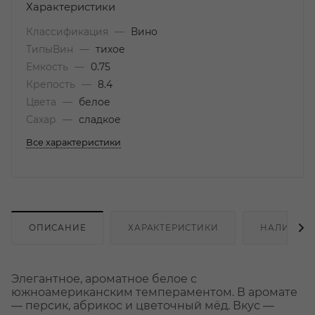
Характеристики
Классификация
—
Вино
ТипыВин
—
тихое
Емкость
—
0.75
Крепость
—
8.4
Цвета
—
белое
Сахар
—
сладкое
Все характеристики
ОПИСАНИЕ
ХАРАКТЕРИСТИКИ
НАЛИЧИЕ
Элегантное, ароматное белое с
южноамериканским темпераментом. В аромате
— персик, абрикос и цветочный мёд. Вкус —