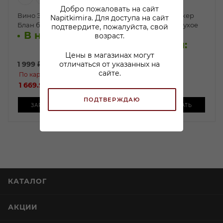
Добро пожаловать на сайт
Вино Эль Эстеко Блан де
Вино Ума Вайнмэкер
Napitkimira. Для доступа на сайт
Блан белое сухое 0,75л
Торронтес белое сухое
подтвердите, пожалуйста, свой
В наличии:
0,75л
возраст.
В наличии:
Цены в магазинах могут
1 999
₽
/шт
1 499
₽
/шт
отличаться от указанных на
сайте.
По карте:
По карте:
1 669.99 ₽
/шт
1 299.99 ₽
/шт
ПОДТВЕРЖДАЮ
ЗАРЕЗЕРВИРОВАТЬ
ЗАРЕЗЕРВИРОВАТЬ
КАТАЛОГ
АКЦИИ