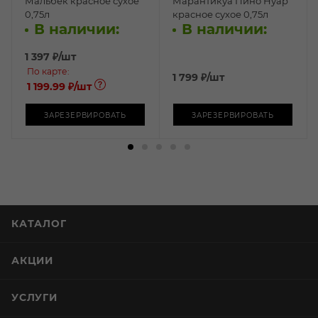
Мальбек красное сухое
Марантикуа Пино Нуар
0,75л
красное сухое 0,75л
В наличии:
В наличии:
1 397
₽
/шт
По карте:
1 799
₽
/шт
1 199.99 ₽
/шт
ЗАРЕЗЕРВИРОВАТЬ
ЗАРЕЗЕРВИРОВАТЬ
КАТАЛОГ
АКЦИИ
УСЛУГИ