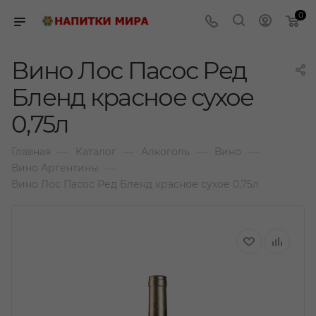
0
Вино Лос Пасос Ред
Бленд красное сухое
0,75л
—
—
—
—
Главная
Каталог
Алкоголь
Вино
—
Вино Аргентины
Вино Лос Пасос Ред Бленд красное сухое 0,75л