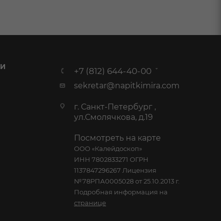
 И
+7 (812) 644-40-00
sekretar@napitkimira.com
г. Санкт-Петербург ,
ул.Смолячкова, д.19
Посмотреть на карте
ООО «Калейдоскоп»
ИНН 7802833271 ОГРН
1137847296267 Лицензия
№78РПА0005028 от 25.10.2013 г.
Подробная информация на
странице