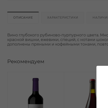
ОПИСАНИЕ
ХАРАКТЕРИСТИКИ
НАЛИЧИ
Вино глубокого рубиново-пурпурного цвета. Мн
красной вишни, ежевики, специй, с нотами шоко
дополнены пряными и кофейными тонами, повт
Рекомендуем