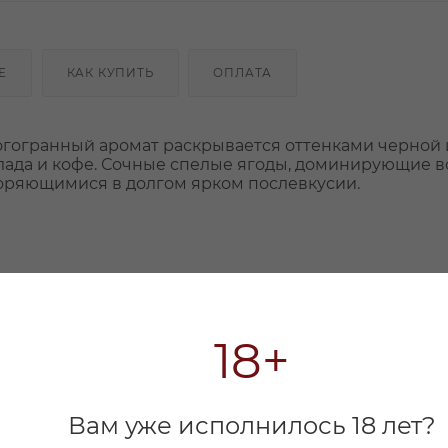
Е
КАК КУПИТЬ
ОПЛАТА
огогранный аромат раскрывается оттенками черной 
лада и кофе. Сочные спелые ягоды, доминирующие во
оряющимися в долгом ярком послевкусии.
18+
Вам уже исполнилось 18 лет?