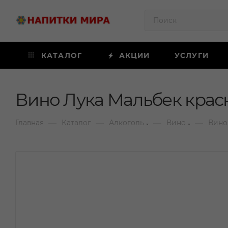
КАТАЛОГ
АКЦИИ
УСЛУГИ
Вино Лука Мальбек красн
—
—
—
—
Главная
Каталог
Алкоголь
Вино
Вино