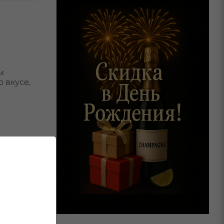
и
 вкусе,