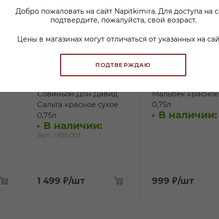
Добро пожаловать на сайт Napitkimira. Для доступа на 
подтвердите, пожалуйста, свой возраст.
Цены в магазинах могут отличаться от указанных на сай
ПОДТВЕРЖДАЮ
ино
Вино Каберне
Вино Мендоса Ха
Совиньон Дон Давид
Мальбек красное
Сальта красное сухое
0,75л
В наличии:
0,75л
В наличии:
Арт.: 1 653 003
1 499
₽
/шт
999
₽
/шт