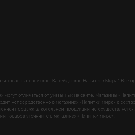
изированных напитков "Калейдоскоп Напитков Мира". Все п
х могут отличаться от указанных на сайте. Магазины «Нап
сходит непосредственно в магазинах «Напитки мира» в соот
онная продажа алкогольной продукции не осуществляется.
и товаров уточняйте в магазинах «Напитки мира».
Уважаем
 или по телефону