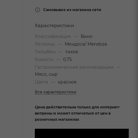
Самовывоз из магазина сети
Характеристики
Классификация
—
Вино
Регионы
—
Мендоса/ Mendoza
ТипыВин
—
тихое
Емкость
—
0.75
Гастрономические рекомендации
—
Мясо, сыр
Цвета
—
красное
Все характеристики
Цена действительна только для интернет-
витрины и может отличаться от цен в
розничных магазинах