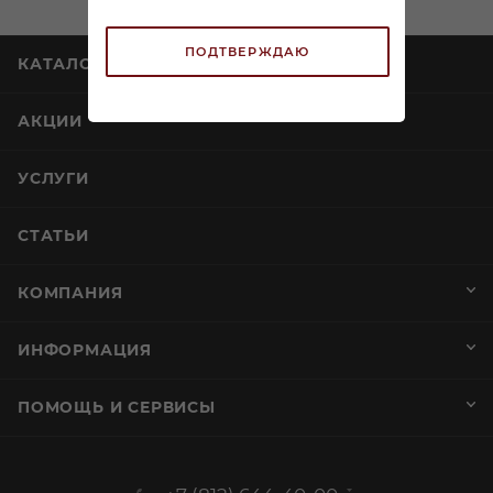
ПОДТВЕРЖДАЮ
Вино Герфорд Резерв
Вино Патагония
Мальбек красное сухое
Марантикуа Пино Нуар
0,75л
красное сухое 0,75л
В наличии:
В наличии:
1 397
₽
/шт
По карте:
1 799
₽
/шт
1 199.99 ₽
/шт
ЗАРЕЗЕРВИРОВАТЬ
ЗАРЕЗЕРВИРОВАТЬ