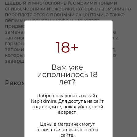
щедрый и многослойный, с яркими тонами
сливы, черники и ежевики, которые гармонично
переплетаются с пряными акцентами, а также
лёгкими нюансами кофе и шоколада,
придающими аромату глубину. Во вкусе
замечательный баланс, где мягкие, спелые
танины создают ощущение бархатистости и
18+
гармонии. Долгое послевкусие оставляет
запоминающийся фруктово-ягодный след,
который продолжает радовать и элегантно
завершается.
Вам уже
исполнилось 18
лет?
Рекомендуем
Добро пожаловать на сайт
Napitkimira. Для доступа на сайт
подтвердите, пожалуйста, свой
возраст.
Цены в магазинах могут
отличаться от указанных на
сайте.