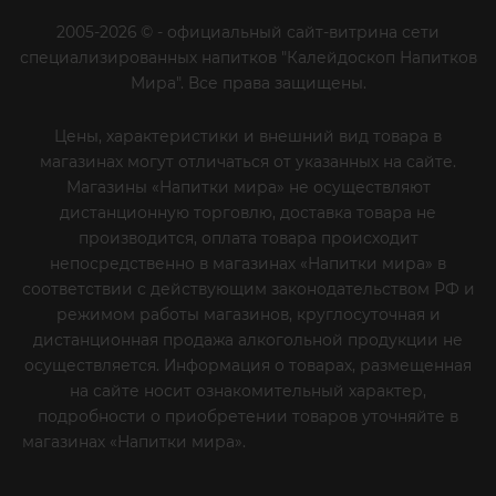
sekretar@napitkimira.com
г. Санкт-Петербург ,
ул.Смолячкова, д.19
Посмотреть на карте
ООО «Калейдоскоп»
ИНН 7802833271 ОГРН 1137847296267
Лицензия №78РПА0005028 от 25.10.2013
г. Подробная информация на
странице
График работы
Пн-Пт: с 10:00 до 19:00
Сб: Выходной
Вс: Выходной