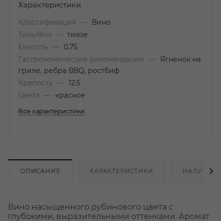
Характеристики
Классификация
—
Вино
ТипыВин
—
тихое
Емкость
—
0.75
Гастрономические рекомендации
—
Ягненок на
гриле, ребра BBQ, ростбиф
Крепость
—
12.5
Цвета
—
красное
Все характеристики
ОПИСАНИЕ
ХАРАКТЕРИСТИКИ
НАЛИЧИЕ
Вино насыщенного рубинового цвета с
глубокими, выразительными оттенками. Аромат