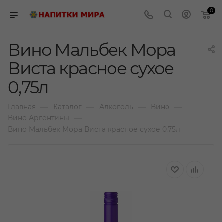
0
Вино Мальбек Мора
Виста красное сухое
0,75л
—
—
—
—
Главная
Каталог
Алкоголь
Вино
—
Вино Аргентины
Вино Мальбек Мора Виста красное сухое 0,75л