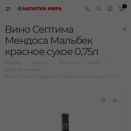
0
Вино Септима
Мендоса Мальбек
красное сухое 0,75л
—
—
—
—
Главная
Каталог
Алкоголь
Вино
—
Вино Аргентины
Вино Септима Мендоса Мальбек красное сухое 0,75л