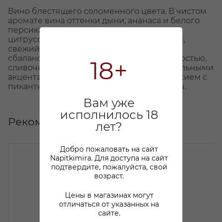
Вино блестящего соломенного цвета. В чистом
аромате вина оттенки дыни, ананаса и белого
персика гармонично переплетаются с
цитрусовыми нюансами. Вкус вина яркий,
свежий, гармоничный, отлично
сбалансированный, с хрустящей кислотностью,
18+
сливочной текстурой, цитрусово-минеральными
акцентами и соблазнительным послевкусием с
пикантными тонами апельсиновой цедры.
Вам уже
исполнилось 18
Рекомендуем
лет?
Добро пожаловать на сайт
Napitkimira. Для доступа на сайт
подтвердите, пожалуйста, свой
возраст.
Цены в магазинах могут
отличаться от указанных на
сайте.