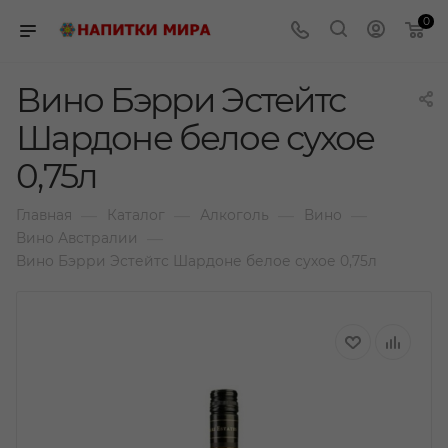
0
Вино Бэрри Эстейтс
Шардоне белое сухое
0,75л
—
—
—
—
Главная
Каталог
Алкоголь
Вино
—
Вино Австралии
Вино Бэрри Эстейтс Шардоне белое сухое 0,75л