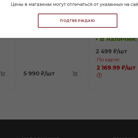
Цены в магазинах могут отличаться от указанных на сай
Вино Ту Хендс Секси
Вино Аль Капоне
е
Бист красное сухое
оф Прохибишэн 
ПОДТВЕРЖДАЮ
0,75л
Бленд красное
В наличии:
полусухое 0,75л
В наличии:
2 499
₽
/шт
По карте:
2 169.99 ₽
/шт
5 990
₽
/шт