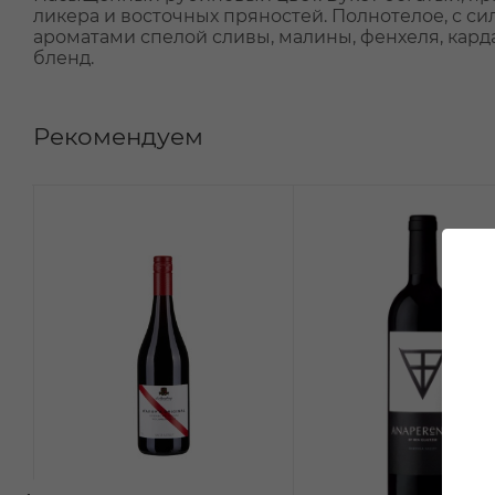
ликера и восточных пряностей. Полнотелое, с с
ароматами спелой сливы, малины, фенхеля, кар
бленд.
Рекомендуем