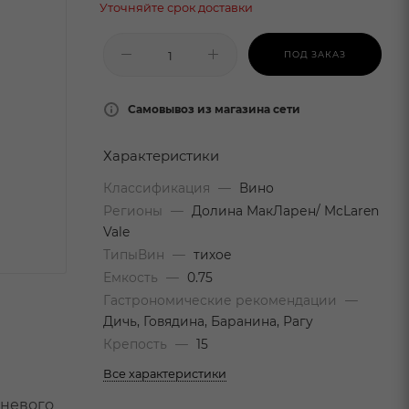
Уточняйте срок доставки
ПОД ЗАКАЗ
Самовывоз из магазина сети
Характеристики
Классификация
—
Вино
Регионы
—
Долина МакЛарен/ McLaren
Vale
ТипыВин
—
тихое
Емкость
—
0.75
Гастрономические рекомендации
—
Дичь, Говядина, Баранина, Рагу
Крепость
—
15
Все характеристики
шневого