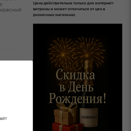
Цена действительна только для интернет-
е
витрины и может отличаться от цен в
 красный
розничных магазинах
сайт