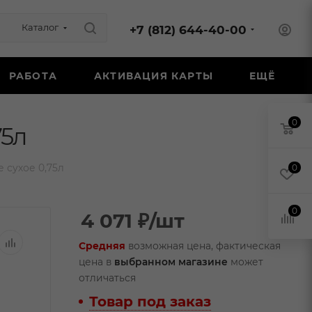
Каталог
+7 (812) 644-40-00
РАБОТА
АКТИВАЦИЯ КАРТЫ
ЕЩЁ
0
75л
 сухое 0,75л
0
0
4 071
₽
/шт
Средняя
возможная цена, фактическая
цена в
выбранном магазине
может
отличаться
Товар под заказ