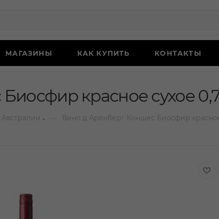
МАГАЗИНЫ
КАК КУПИТЬ
КОНТАКТЫ
Биосфир красное сухое 0,
—
 Австралии
Вино д Аренберг Коншес Биосфир красное