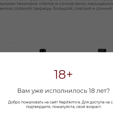
ильными танинами, спелое и сочное вино, насыщенно
дамона, соленой лакрицы. Большой, смелый и сочный
18+
Вам уже исполнилось 18 лет?
Добро пожаловать на сайт Napitkimira. Для доступа на 
подтвердите, пожалуйста, свой возраст.