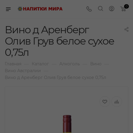
0
Вино д Аренберг
Олив Грув белое сухое
0,75л
—
—
—
—
Главная
Каталог
Алкоголь
Вино
—
Вино Австралии
Вино д Аренберг Олив Грув белое сухое 0,75л