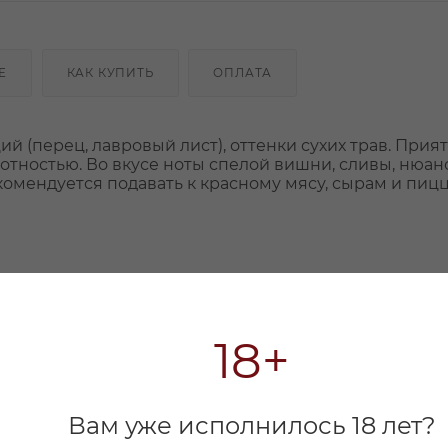
Е
КАК КУПИТЬ
ОПЛАТА
й (перец, лавровый лист), оттенки сухих трав. Прия
отностью. Во вкусе ноты спелой вишни, сливы, нюан
омендуется подавать к красному мясу, сырам и пицц
18+
Вам уже исполнилось 18 лет?