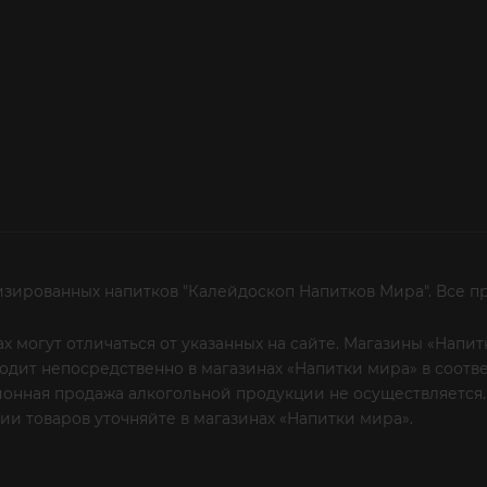
изированных напитков "Калейдоскоп Напитков Мира". Все п
х могут отличаться от указанных на сайте. Магазины «Нап
сходит непосредственно в магазинах «Напитки мира» в соот
онная продажа алкогольной продукции не осуществляется.
и товаров уточняйте в магазинах «Напитки мира».
Уважаем
 или по телефону