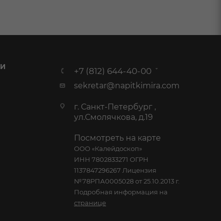
 И
+7 (812) 644-40-00
sekretar@napitkimira.com
г. Санкт-Петербург ,
ул.Смолячкова, д.19
Посмотреть на карте
ООО «Калейдоскоп»
ИНН 7802833271 ОГРН
1137847296267 Лицензия
№78РПА0005028 от 25.10.2013 г.
Подробная информация на
странице