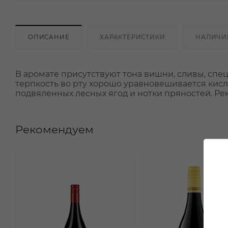
ОПИСАНИЕ
ХАРАКТЕРИСТИКИ
НАЛИЧИ
В аромате присутствуют тона вишни, сливы, специ
терпкость во рту хорошо уравновешивается кисл
подвяленных лесных ягод и нотки пряностей. Рек
Рекомендуем