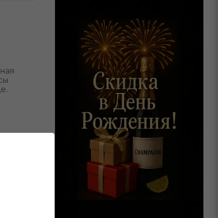
тная
сы
е.