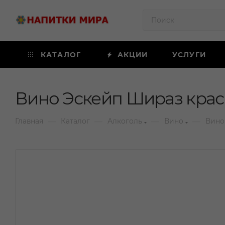
КАТАЛОГ
АКЦИИ
УСЛУГИ
Вино Эскейп Шираз красн
—
—
—
—
Главная
Каталог
Алкоголь
Вино
Вино