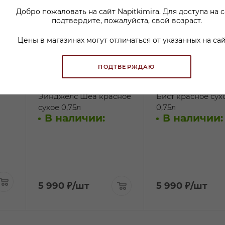
Добро пожаловать на сайт Napitkimira. Для доступа на 
подтвердите, пожалуйста, свой возраст.
Цены в магазинах могут отличаться от указанных на сай
ПОДТВЕРЖДАЮ
раз
Вино Ту Хендс
Вино Ту Хендс Се
Эйнджелс Шеа красное
Бист красное сух
сухое 0,75л
0,75л
В наличии:
В наличии:
5 990
₽
/шт
5 990
₽
/шт