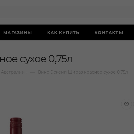
МАГАЗИНЫ
КАК КУПИТЬ
КОНТАКТЫ
ое сухое 0,75л
—
 Австралии
Вино Эскейп Шираз красное сухое 0,75л