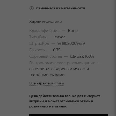
Самовывоз из магазина сети
Характеристики
Классификация
—
Вино
ТипыВин
—
тихое
ШтрихКод
—
9319020009629
Емкость
—
0.75
Сортовый состав
—
Шираз: 100%
Гастрономические рекомендации
—
сочетается с жареным мясом и
твердыми сырами
Все характеристики
Цена действительна только для интернет-
витрины и может отличаться от цен в
розничных магазинах