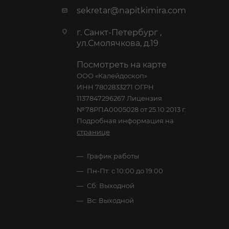
sekretar@napitkimira.com
г. Санкт-Петербург ,
ул.Смолячкова, д.19
Посмотреть на карте
ООО «Калейдоскоп»
ИНН 7802833271 ОГРН
1137847296267 Лицензия
№78РПА0005028 от 25.10.2013 г.
Подробная информация на
странице
График работы
Пн-Пт: с 10:00 до 19:00
Сб: Выходной
Вс: Выходной