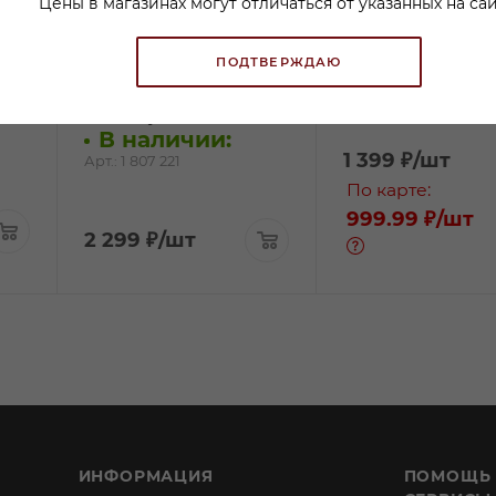
Цены в магазинах могут отличаться от указанных на сай
Вино Шардоне Кингс
Вино Ноузворси
ПОДТВЕРЖДАЮ
оф Прохибишэн Стелла
Шардоне белое
Белумант Риверина
полусухое 0,75л
В наличии:
белое сухое 0,75л
В наличии:
1 399
₽
/шт
Арт.: 1 807 221
По карте:
999.99 ₽
/шт
2 299
₽
/шт
ИНФОРМАЦИЯ
ПОМОЩЬ