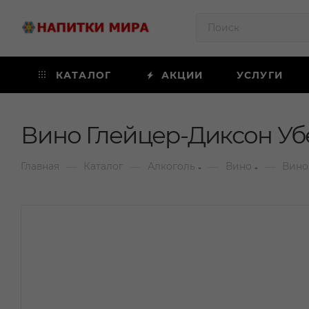
КАТАЛОГ
АКЦИИ
УСЛУГИ
Вино Глейцер-Диксон Убе
—
—
—
—
Главная
Каталог
Алкоголь
Вино
Вино