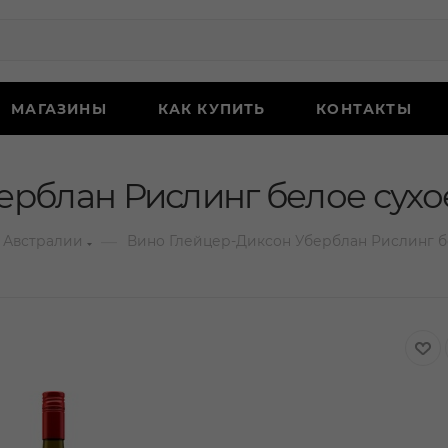
МАГАЗИНЫ
КАК КУПИТЬ
КОНТАКТЫ
рблан Рислинг белое сухое
—
 Австралии
Вино Глейцер-Диксон Уберблан Рислинг бе