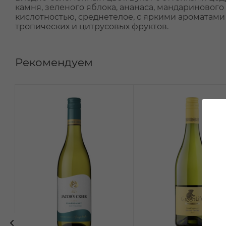
камня, зеленого яблока, ананаса, мандаринового
кислотностью, среднетелое, с яркими ароматами
тропических и цитрусовых фруктов.
Рекомендуем