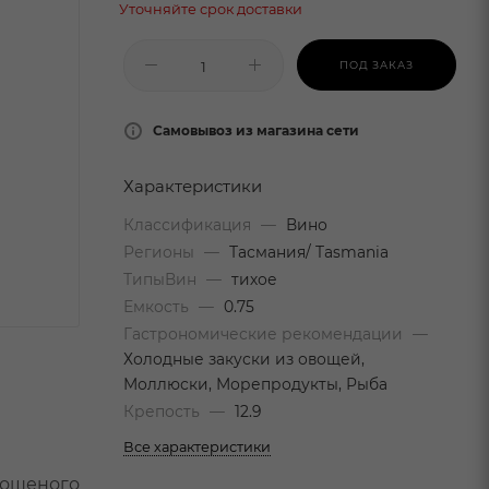
Уточняйте срок доставки
ПОД ЗАКАЗ
Самовывоз из магазина сети
Характеристики
Классификация
—
Вино
Регионы
—
Тасмания/ Tasmania
ТипыВин
—
тихое
Емкость
—
0.75
Гастрономические рекомендации
—
Холодные закуски из овощей,
Моллюски, Морепродукты, Рыба
Крепость
—
12.9
Все характеристики
рошеного