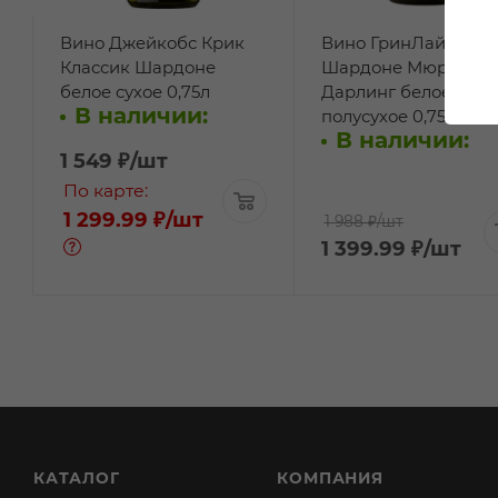
Вино Джейкобс Крик
Вино ГринЛайф
Классик Шардоне
Шардоне Мюррей
белое сухое 0,75л
Дарлинг белое
В наличии:
полусухое 0,75л
В наличии:
1 549
₽
/шт
По карте:
1 299.99 ₽
/шт
1 988 ₽
/шт
1 399.99
₽
/шт
КАТАЛОГ
КОМПАНИЯ