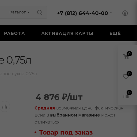
Каталог
+7 (812) 644-40-00
РАБОТА
АКТИВАЦИЯ КАРТЫ
ЕЩЁ
0
 0,75л
лое сухое 0,75л
0
0
4 876
₽
/шт
Средняя
возможная цена, фактическая
цена в
выбранном магазине
может
отличаться
Товар под заказ