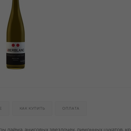
Е
КАК КУПИТЬ
ОПЛАТА
ры лайма, анисовых звездочек, лимонных цукатов, к