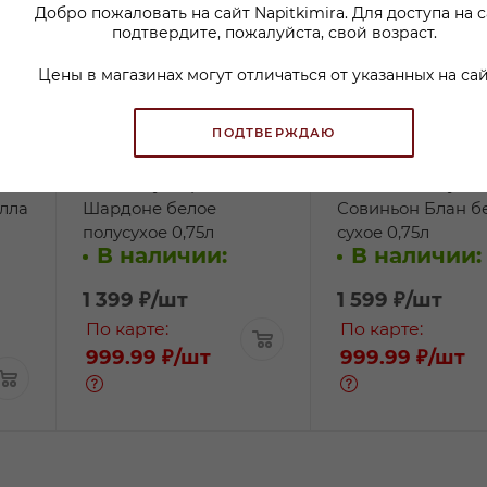
Добро пожаловать на сайт Napitkimira. Для доступа на 
подтвердите, пожалуйста, свой возраст.
Цены в магазинах могут отличаться от указанных на сай
ПОДТВЕРЖДАЮ
с
Вино Ноузворси
Вино Мади Бутс
лла
Шардоне белое
Совиньон Блан б
полусухое 0,75л
сухое 0,75л
В наличии:
В наличии:
1 399
₽
/шт
1 599
₽
/шт
По карте:
По карте:
999.99 ₽
/шт
999.99 ₽
/шт