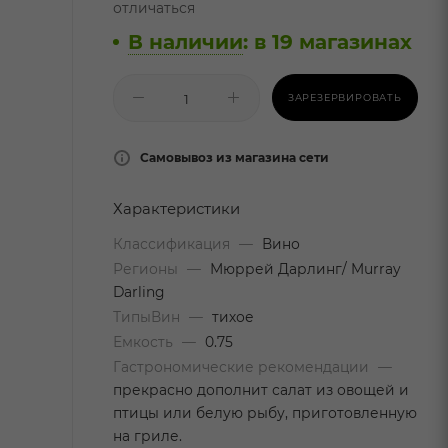
отличаться
В наличии
:
в 19 магазинах
ЗАРЕЗЕРВИРОВАТЬ
Самовывоз из магазина сети
Характеристики
Классификация
—
Вино
Регионы
—
Мюррей Дарлинг/ Murray
Darling
ТипыВин
—
тихое
Емкость
—
0.75
Гастрономические рекомендации
—
прекрасно дополнит салат из овощей и
птицы или белую рыбу, приготовленную
на гриле.