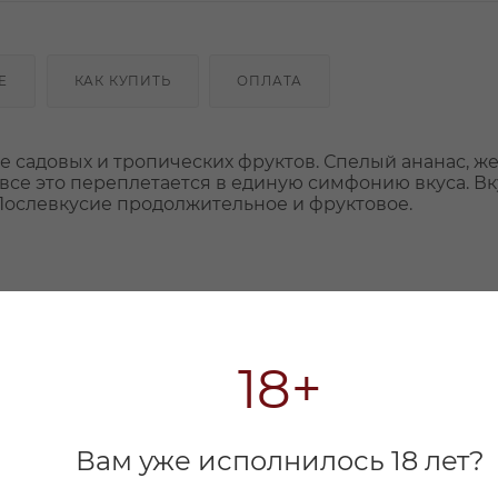
Е
КАК КУПИТЬ
ОПЛАТА
 садовых и тропических фруктов. Спелый ананас, ж
 все это переплетается в единую симфонию вкуса. Вк
Послевкусие продолжительное и фруктовое.
18+
Вам уже исполнилось 18 лет?