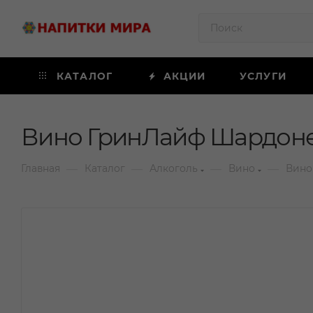
КАТАЛОГ
АКЦИИ
УСЛУГИ
Вино ГринЛайф Шардоне 
—
—
—
—
Главная
Каталог
Алкоголь
Вино
Вино