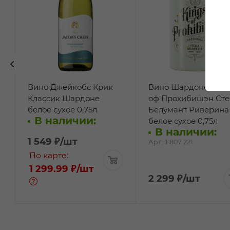
Вино Джейкобс Крик
Вино Шардоне Кинг
Классик Шардоне
оф Прохибишэн Сте
белое сухое 0,75л
Белумант Риверина
В наличии:
белое сухое 0,75л
В наличии:
1 549
₽
/шт
Арт.: 1 807 221
По карте:
1 299.99 ₽
/шт
2 299
₽
/шт