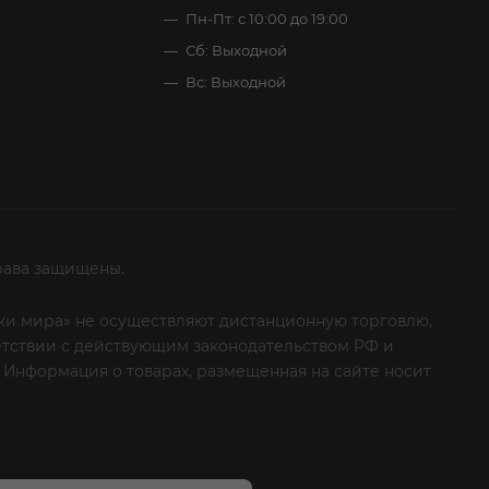
Пн-Пт: с 10:00 до 19:00
Сб: Выходной
Вс: Выходной
рава защищены.
итки мира» не осуществляют дистанционную торговлю,
ветствии с действующим законодательством РФ и
 Информация о товарах, размещенная на сайте носит
ые клиенты! Если вы решили отказаться от нашей