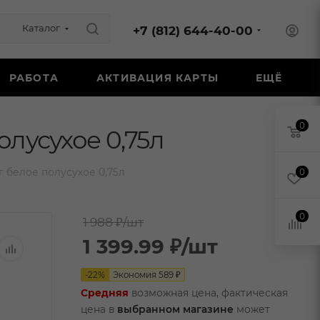
Каталог
+7 (812) 644-40-00
РАБОТА
АКТИВАЦИЯ КАРТЫ
ЕЩЁ
0
лусухое 0,75л
белое полусухое 0,75л
0
0
1 988 ₽
/шт
1 399.99
₽
/шт
-
22
%
Экономия
589
₽
Средняя
возможная цена, фактическая
цена в
выбранном магазине
может