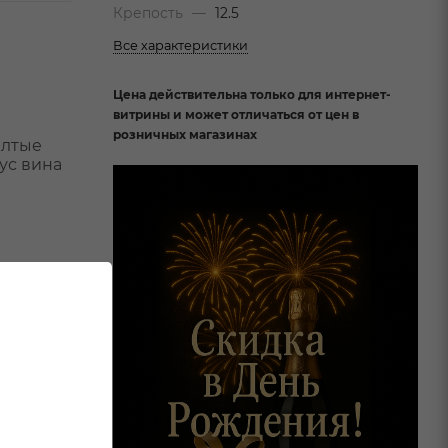
Крепость
—
12.5
Все характеристики
Цена действительна только для интернет-
витрины и может отличаться от цен в
розничных магазинах
елтые
ус вина