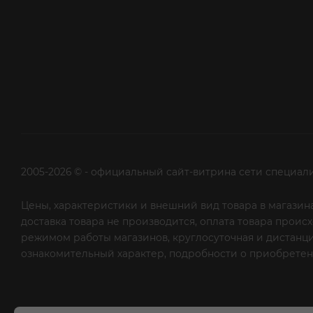
2005-2026 © - официальный сайт-витрина сети специал
Цены, характеристики и внешний вид товара в магазина
доставка товара не производится, оплата товара прои
режимом работы магазинов, круглосуточная и дистанци
ознакомительный характер, подробности о приобретени
рекламной рассылки - сообщите нам об этом на почту