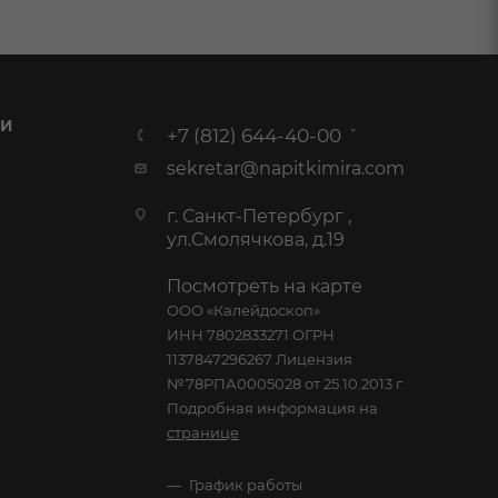
 И
+7 (812) 644-40-00
sekretar@napitkimira.com
г. Санкт-Петербург ,
ул.Смолячкова, д.19
Посмотреть на карте
ООО «Калейдоскоп»
ИНН 7802833271 ОГРН
1137847296267 Лицензия
№78РПА0005028 от 25.10.2013 г.
Подробная информация на
странице
График работы