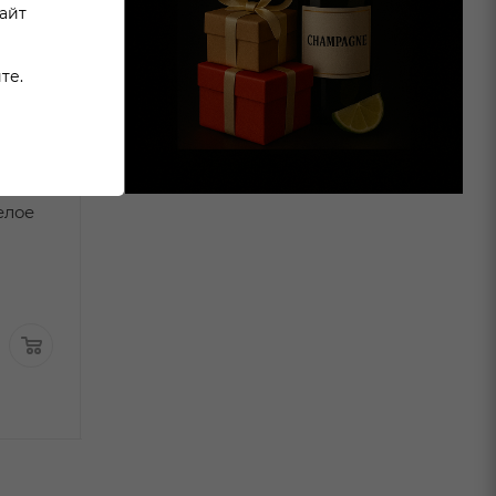
сайт
те.
Вино Караван
Вино Камден 
елое
Совиньон Блан Саус
Шардоне бело
Истерн белое сухое
полусухое 0,75
В наличи
0,75л
В наличии:
1 649
₽
/шт
1 499
₽
/шт