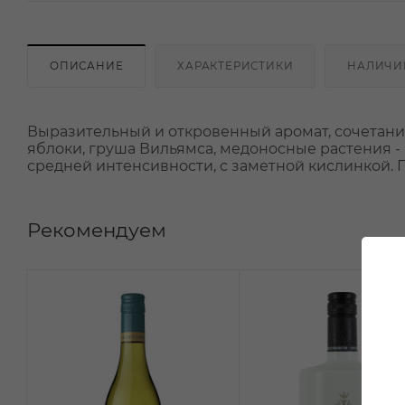
ОПИСАНИЕ
ХАРАКТЕРИСТИКИ
НАЛИЧИ
Выразительный и откровенный аромат, сочетание
яблоки, груша Вильямса, медоносные растения -
средней интенсивности, с заметной кислинкой. 
Рекомендуем