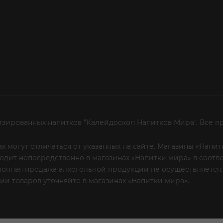
изированных напитков "Калейдоскоп Напитков Мира". Все п
х могут отличаться от указанных на сайте. Магазины «Нап
сходит непосредственно в магазинах «Напитки мира» в соот
онная продажа алкогольной продукции не осуществляется.
и товаров уточняйте в магазинах «Напитки мира».
Уважаем
 или по телефону