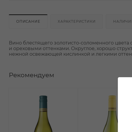
ОПИСАНИЕ
ХАРАКТЕРИСТИКИ
НАЛИЧИ
Вино блестящего золотисто-соломенного цвета с
и ореховыми оттенками. Округлое, хорошо струк
нежной освежающей кислинкой и легкими оттен
Рекомендуем