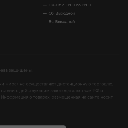
Пн-Пт: с 10:00 до 19:00
Сб: Выходной
Вс: Выходной
рава защищены.
итки мира» не осуществляют дистанционную торговлю,
ветствии с действующим законодательством РФ и
 Информация о товарах, размещенная на сайте носит
ые клиенты! Если вы решили отказаться от нашей