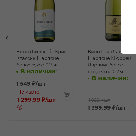
Вино Джейкобс Крик
Вино ГринЛайф
Классик Шардоне
Шардоне Мюррей
белое сухое 0,75л
Дарлинг белое
В наличии:
полусухое 0,75л
В наличии:
1 549
₽
/шт
По карте:
1 299.99 ₽
/шт
1 988 ₽
/шт
1 399.99
₽
/шт