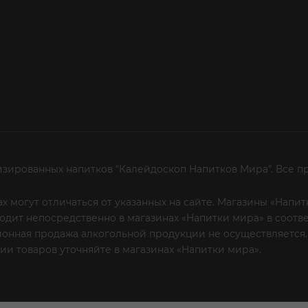
изированных напитков "Калейдоскоп Напитков Мира". Все п
х могут отличаться от указанных на сайте. Магазины «Нап
сходит непосредственно в магазинах «Напитки мира» в соот
онная продажа алкогольной продукции не осуществляется.
и товаров уточняйте в магазинах «Напитки мира».
Уважаем
 или по телефону