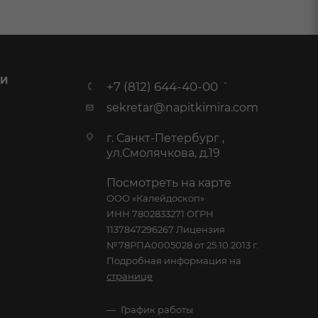
 И
+7 (812) 644-40-00
sekretar@napitkimira.com
г. Санкт-Петербург ,
ул.Смолячкова, д.19
Посмотреть на карте
ООО «Калейдоскоп»
ИНН 7802833271 ОГРН
1137847296267 Лицензия
№78РПА0005028 от 25.10.2013 г.
Подробная информация на
странице
График работы