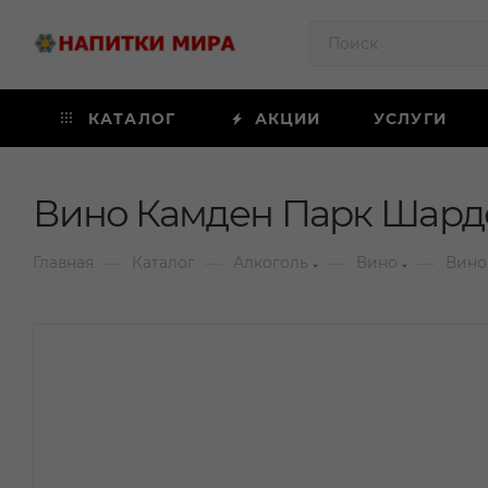
КАТАЛОГ
АКЦИИ
УСЛУГИ
Вино Камден Парк Шардо
—
—
—
—
Главная
Каталог
Алкоголь
Вино
Вино