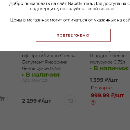
Добро пожаловать на сайт Napitkimira. Для доступа на 
подтвердите, пожалуйста, свой возраст.
Цены в магазинах могут отличаться от указанных на сай
ПОДТВЕРЖДАЮ
Вино Шардоне Кингс
Вино Ноузворси
оф Прохибишэн Стелла
Шардоне белое
Белумант Риверина
полусухое 0,75л
В наличии:
белое сухое 0,75л
В наличии:
1 399
₽
/шт
Арт.: 1 807 221
По карте:
999.99 ₽
/шт
2 299
₽
/шт