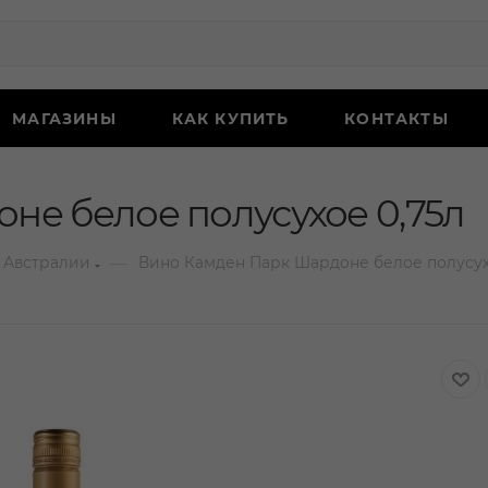
МАГАЗИНЫ
КАК КУПИТЬ
КОНТАКТЫ
не белое полусухое 0,75л
—
 Австралии
Вино Камден Парк Шардоне белое полусух