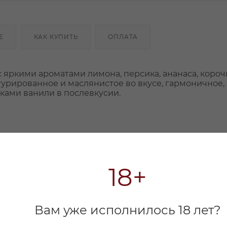
Е
КАК КУПИТЬ
ОПЛАТА
 яркими ароматами лимона, персика, ананаса, короч
турированное и маслянистое во вкусе, гармоничное, 
ками ванили в послевкусии.
18+
Вам уже исполнилось 18 лет?