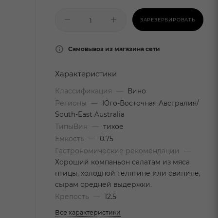
ЗАРЕЗЕРВИРОВАТЬ
Самовывоз из магазина сети
Характеристики
Классификация
—
Вино
Регионы
—
Юго-Восточная Австралия/
South-East Australia
ТипыВин
—
тихое
Емкость
—
0.75
Гастрономические рекомендации
—
Хороший компаньон салатам из мяса
птицы, холодной телятине или свинине,
сырам средней выдержки.
Крепость
—
12.5
Все характеристики