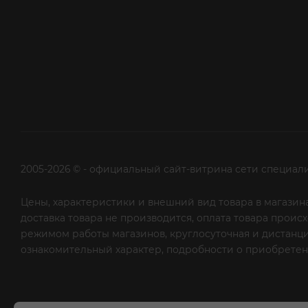
2005-2026 © - официальный сайт-витрина сети специал
Цены, характеристики и внешний вид товара в магазина
доставка товара не производится, оплата товара прои
режимом работы магазинов, круглосуточная и дистанци
ознакомительный характер, подробности о приобретени
рекламной рассылки - сообщите нам об этом на почту