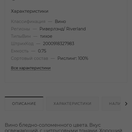
Характеристики
Классификация
—
Вино
Регионы
—
Риверлэнд/ Riverland
ТипыВин
—
тихое
ШтрихКод
—
2000918327983
Емкость
—
0.75
Сортовый состав
—
Рислинг: 100%
Все характеристики
ОПИСАНИЕ
ХАРАКТЕРИСТИКИ
НАЛИЧИЕ
Вино бледно-соломенного цвета. Вкус
освежающий, с цитрусовыми тонами. Хороший