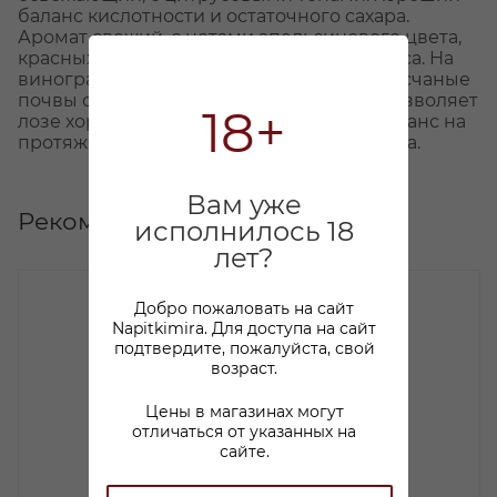
баланс кислотности и остаточного сахара.
Аромат свежий, с нотами апельсинового цвета,
красных яблок и свежесрезанного ананаса. На
виноградниках преобладают красные песчаные
почвы с известняковой подушкой, что позволяет
18+
лозе хорошо контролировать водный баланс на
протяжении всего вегетативного периода.
Вам уже
Рекомендуем
исполнилось 18
лет?
Добро пожаловать на сайт
Napitkimira. Для доступа на сайт
подтвердите, пожалуйста, свой
возраст.
Цены в магазинах могут
отличаться от указанных на
сайте.