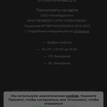
ул.Смолячкова, д.19
Посмотреть на карте
ООО «Калейдоскоп»
ИНН 7802833271 ОГРН 1137847296267
Лицензия №78РПА0005028 от 25.10.2013
г. Подробная информация на
странице
График работы
Пн-Пт: с 10:00 до 19:00
Сб: Выходной
Вс: Выходной
2005-2026 © - официальный сайт-витрина сети
Мы используем аналитические
cookies
. Нажмите
специализированных напитков "Калейдоскоп Напитков
‘Принять’, чтобы согласиться, или ‘Отклонить’, чтобы
Мира". Все права защищены.
отказаться