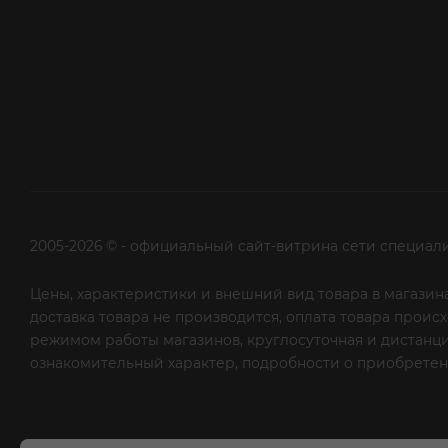
2005-2026 © - официальный сайт-витрина сети специал
Цены, характеристики и внешний вид товара в магазина
доставка товара не производится, оплата товара прои
режимом работы магазинов, круглосуточная и дистанци
ознакомительный характер, подробности о приобретени
рекламной рассылки - сообщите нам об этом на почту