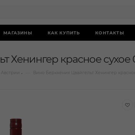
МАГАЗИНЫ
КАК КУПИТЬ
КОНТАКТЫ
т Хенингер красное сухое 
—
 Австрии
Вино Берккёних Цвайгельт Хенингер красное