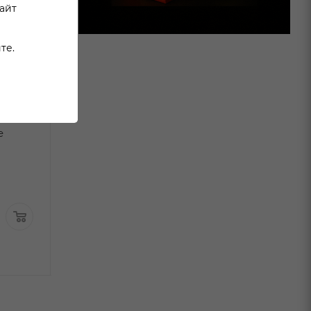
сайт
те.
но
Вино Рид Фабиан
Вино Уна Цвай
е
Пино Нуар Ханс Иглер
Сани Ред крас
красное сухое 0,75л
полусухое 0,75
В наличии:
В наличи
1 289
₽
/шт
По карте:
969.99 ₽
/ш
6 499 ₽
/шт
4 899.99
₽
/шт