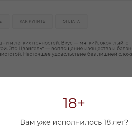
Е
КАК КУПИТЬ
ОПЛАТА
ни и лёгких пряностей. Вкус — мягкий, округлый, с
й. Это Цвайгельт — воплощение изящества и балан
 чистотой. Настоящее удовольствие без лишней слож
18+
Вам уже исполнилось 18 лет?