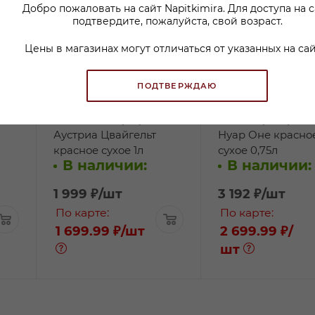
Добро пожаловать на сайт Napitkimira. Для доступа на 
подтвердите, пожалуйста, свой возраст.
Цены в магазинах могут отличаться от указанных на сай
ПОДТВЕРЖДАЮ
Вино Хандшрифт
Вино Харетер Пи
Аустриа Цвайгельт
Нуар Оне красно
красное сухое 1л
сухое 0,75л
В наличии:
В наличии:
1 999
₽
/шт
3 192
₽
/шт
По карте:
По карте:
1 699.99 ₽
/шт
2 699.99 ₽
/
шт