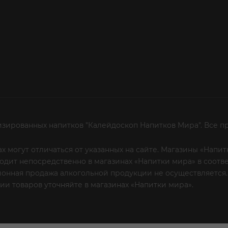
изированных напитков "Калейдоскоп Напитков Мира". Все п
х могут отличаться от указанных на сайте. Магазины «Нап
сходит непосредственно в магазинах «Напитки мира» в соот
онная продажа алкогольной продукции не осуществляется.
и товаров уточняйте в магазинах «Напитки мира».
Уважаем
 или по телефону