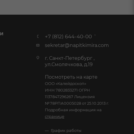
 И
+7 (812) 644-40-00
sekretar@napitkimira.com
г. Санкт-Петербург ,
ул.Смолячкова, д.19
Посмотреть на карте
ООО «Калейдоскоп»
ИНН 7802833271 ОГРН
1137847296267 Лицензия
№78РПА0005028 от 25.10.2013 г.
Подробная информация на
странице
График работы