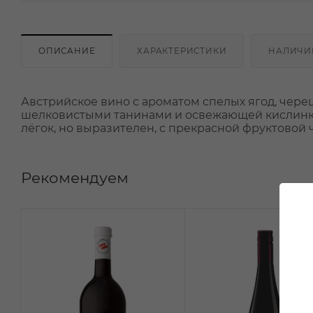
ОПИСАНИЕ
ХАРАКТЕРИСТИКИ
НАЛИЧИ
Австрийское вино с ароматом спелых ягод, череш
шелковистыми танинами и освежающей кислинко
лёгок, но выразителен, с прекрасной фруктовой
Рекомендуем