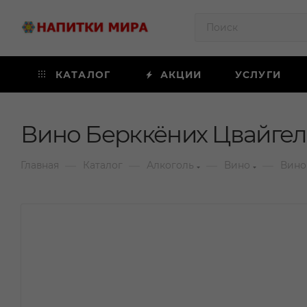
КАТАЛОГ
АКЦИИ
УСЛУГИ
Вино Берккёних Цвайгель
—
—
—
—
Главная
Каталог
Алкоголь
Вино
Вино