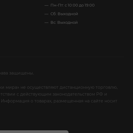
Пн-Пт: с 10:00 до 19:00
Сб: Выходной
Вс: Выходной
рава защищены.
итки мира» не осуществляют дистанционную торговлю,
ветствии с действующим законодательством РФ и
 Информация о товарах, размещенная на сайте носит
ые клиенты! Если вы решили отказаться от нашей