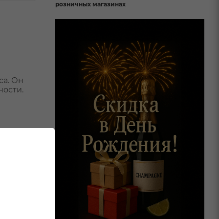
розничных магазинах
са. Он
ности.