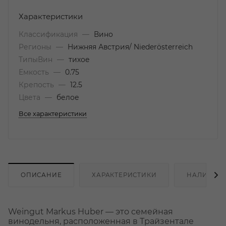
Характеристики
Классификация
—
Вино
Регионы
—
Нижняя Австрия/ Niederösterreich
ТипыВин
—
тихое
Емкость
—
0.75
Крепость
—
12.5
Цвета
—
белое
Все характеристики
ОПИСАНИЕ
ХАРАКТЕРИСТИКИ
НАЛИЧИЕ
Weingut Markus Huber — это семейная
винодельня, расположенная в Трайзентале