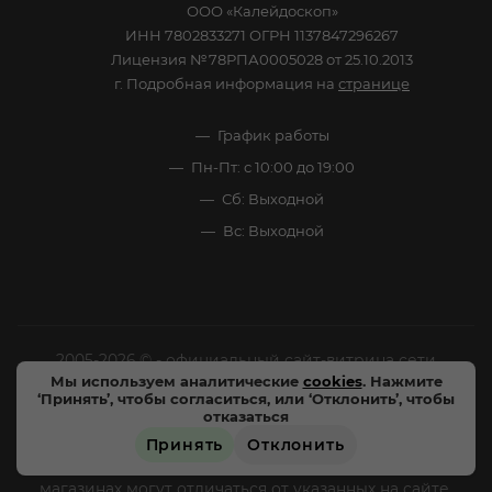
ООО «Калейдоскоп»
ИНН 7802833271 ОГРН 1137847296267
Лицензия №78РПА0005028 от 25.10.2013
г. Подробная информация на
странице
График работы
Пн-Пт: с 10:00 до 19:00
Сб: Выходной
Вс: Выходной
2005-2026 © - официальный сайт-витрина сети
Мы используем аналитические
cookies
. Нажмите
специализированных напитков "Калейдоскоп Напитков
‘Принять’, чтобы согласиться, или ‘Отклонить’, чтобы
Мира". Все права защищены.
отказаться
Принять
Отклонить
Цены, характеристики и внешний вид товара в
магазинах могут отличаться от указанных на сайте.