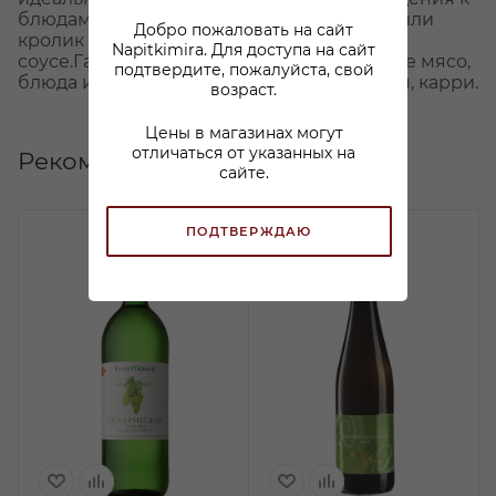
блюдам сложной кухни, таким как карри или
Добро пожаловать на сайт
кролик в сливочно-грибном
Napitkimira. Для доступа на сайт
соусе.Гастрономические сочетания: белое мясо,
подтвердите, пожалуйста, свой
блюда из морепродуктов, азиатская кухня, карри.
возраст.
Цены в магазинах могут
отличаться от указанных на
Рекомендуем
сайте.
ПОДТВЕРЖДАЮ