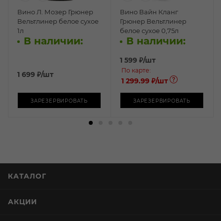
Вино Л. Мозер Грюнер
Вино Вайн Кланг
Вельтлинер белое сухое
Грюнер Вельтлинер
1л
белое сухое 0,75л
В наличии:
В наличии:
1 599
₽
/шт
По карте:
1 699
₽
/шт
1 299.99 ₽
/шт
ЗАРЕЗЕРВИРОВАТЬ
ЗАРЕЗЕРВИРОВАТЬ
КАТАЛОГ
АКЦИИ