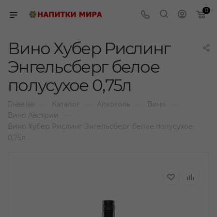
0
Вино Хубер Рислинг
Энгельсберг белое
полусухое 0,75л
—
—
—
—
Главная
Каталог
Алкоголь
Вино
—
Вино Австрии
Вино Хубер Рислинг Энгельсберг белое полусухое
0,75л