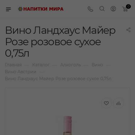
0
Вино Ландхаус Майер
Розе розовое сухое
0,75л
—
—
—
—
Главная
Каталог
Алкоголь
Вино
—
Вино Австрии
Вино Ландхаус Майер Розе розовое сухое 0,75л