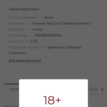
Характеристики
Классификация
—
Вино
Регионы
—
Нижняя Австрия/ Niederösterreich
ТипыВин
—
тихое
ШтрихКод
—
9009809000045
Емкость
—
0.75
Сортовый состав
—
Цвайгельт, Каберне
Совиньон
Все характеристики
ОПИСАНИЕ
ХАРАКТЕРИСТИКИ
НАЛИЧИЕ
18+
Глаз: светло-розовый, нос: ягодный