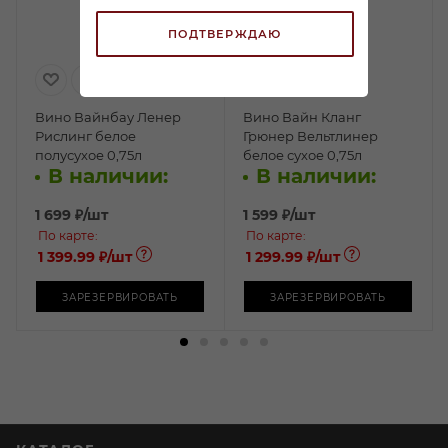
ПОДТВЕРЖДАЮ
Вино Вайнбау Ленер
Вино Вайн Кланг
Рислинг белое
Грюнер Вельтлинер
полусухое 0,75л
белое сухое 0,75л
В наличии:
В наличии:
1 699
₽
/шт
1 599
₽
/шт
По карте:
По карте:
1 399.99 ₽
/шт
1 299.99 ₽
/шт
ЗАРЕЗЕРВИРОВАТЬ
ЗАРЕЗЕРВИРОВАТЬ