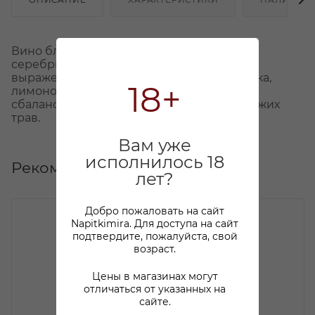
Вино бледно-соломенного цвета с
серебристыми отблесками, с ярко
выраженными ароматами зелёного яблока,
18+
лимонов и других цитрусовых. Во вкусе
сбалансированная кислотность, ноты свежих
трав.
Вам уже
исполнилось 18
Рекомендуем
лет?
Добро пожаловать на сайт
Napitkimira. Для доступа на сайт
подтвердите, пожалуйста, свой
возраст.
Цены в магазинах могут
отличаться от указанных на
сайте.