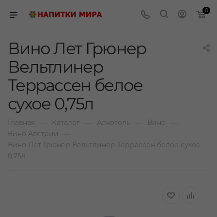
0
Вино Лет Грюнер
Вельтлинер
Террассен белое
сухое 0,75л
—
—
—
—
Главная
Каталог
Алкоголь
Вино
—
Вино Австрии
Вино Лет Грюнер Вельтлинер Террассен белое сухое
0,75л