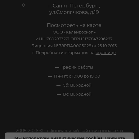
г. Санкт-Петербург ,
ул.Смолячкова, д.19
Посмотреть на карте
ООО «Калейдоскоп»
ИНН 7802833271 ОГРН 1137847296267
Лицензия №78РПА0005028 от 25.10.2013
г. Подробная информация на
странице
График работы
Пн-Пт: с 10:00 до 19:00
Сб: Выходной
Вс: Выходной
2005-2026 © - официальный сайт-витрина сети
специализированных напитков "Калейдоскоп Напитков
Мы используем аналитические
cookies
. Нажмите