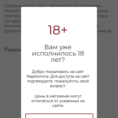
Соломенный цвет с зеленоватым оттенком.
Многогранный аромат, сотканный из оттенков
спелой груши, апельсиновой цедры, цукатов и
луговой травы. Глубокий, сложный вкус с
18+
оттенками желтого яблока, манго, ананаса,
длительным послевкусием с легкой сластинкой.
Вам уже
Рекомендуем
исполнилось 18
лет?
Добро пожаловать на сайт
Napitkimira. Для доступа на сайт
подтвердите, пожалуйста, свой
возраст.
Цены в магазинах могут
отличаться от указанных на
сайте.