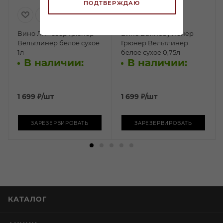
ПОДТВЕРЖДАЮ
Вино Л. Мозер Грюнер
Вино Вайнбау Ленер
Вельтлинер белое сухое
Грюнер Вельтлинер
1л
белое сухое 0,75л
В наличии:
В наличии:
1 699
₽
/шт
1 699
₽
/шт
ЗАРЕЗЕРВИРОВАТЬ
ЗАРЕЗЕРВИРОВАТЬ
КАТАЛОГ