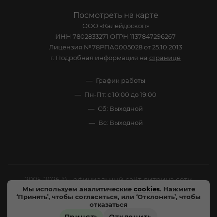
Посмотреть на карте
ООО «Калейдоскоп»
ИНН 7802833271 ОГРН 1137847296267
Лицензия №78РПА0005028 от 25.10.2013
г. Подробная информация на
странице
График работы
Пн-Пт: с 10:00 до 19:00
Сб: Выходной
Вс: Выходной
2005-2026 © - официальный сайт-витрина сети
Мы используем аналитические
cookies
. Нажмите
специализированных напитков "Калейдоскоп Напитков
‘Принять’, чтобы согласиться, или ‘Отклонить’, чтобы
Мира". Все права защищены.
отказаться