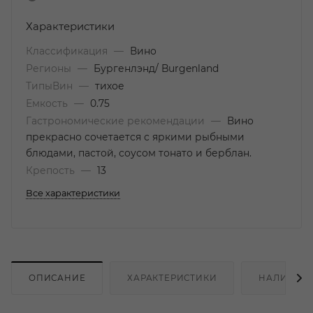
Характеристики
Классификация
—
Вино
Регионы
—
Бургенлэнд/ Burgenland
ТипыВин
—
тихое
Емкость
—
0.75
Гастрономические рекомендации
—
Вино
прекрасно сочетается с яркими рыбными
блюдами, пастой, соусом тонато и берблан.
Крепость
—
13
Все характеристики
ОПИСАНИЕ
ХАРАКТЕРИСТИКИ
НАЛИЧИЕ