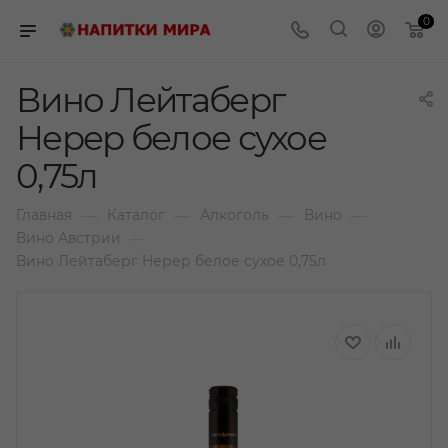
0
Вино Лейтаберг
Нерер белое сухое
0,75л
—
—
—
—
Главная
Каталог
Алкоголь
Вино
—
Вино Австрии
Вино Лейтаберг Нерер белое сухое 0,75л