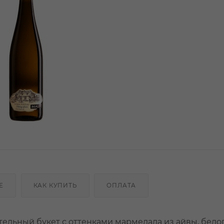
Е
КАК КУПИТЬ
ОПЛАТА
ельный букет с оттенками мармелада из айвы, белог