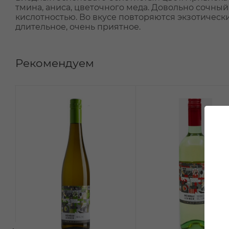
тмина, аниса, цветочного меда. Довольно сочны
кислотностью. Во вкусе повторяются экзотическ
длительное, очень приятное.
Рекомендуем