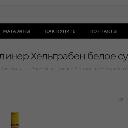
МАГАЗИНЫ
КАК КУПИТЬ
КОНТАКТЫ
инер Хёльграбен белое сух
—
 Австрии
Вино Малат Грюнер Велтлинер Хёльграбен бе