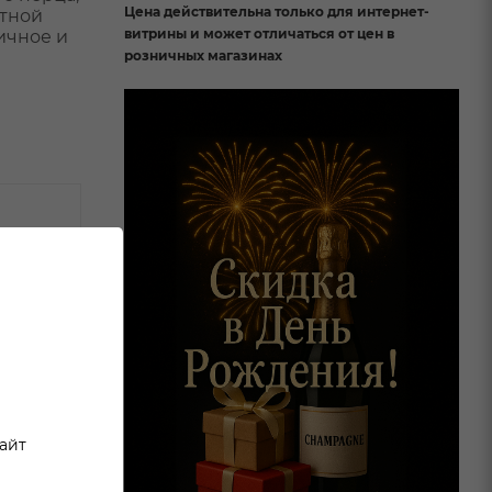
Цена действительна только для интернет-
ятной
витрины и может отличаться от цен в
ичное и
розничных магазинах
сайт