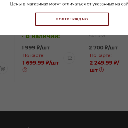
Цены в магазинах могут отличаться от указанных на сай
р
Вино Хандшрифт
Вино Штадльман
Аустриа Грюнер
Грюнер Велтлин
ПОДТВЕРЖДАЮ
Вельтлинер белое
белое сухое 0,75л
В наличии:
сухое 1л
В наличии:
Арт.: 9 611
1 999
₽
/шт
2 700
₽
/шт
По карте:
По карте:
1 699.99 ₽
/шт
2 249.99 ₽
/
шт