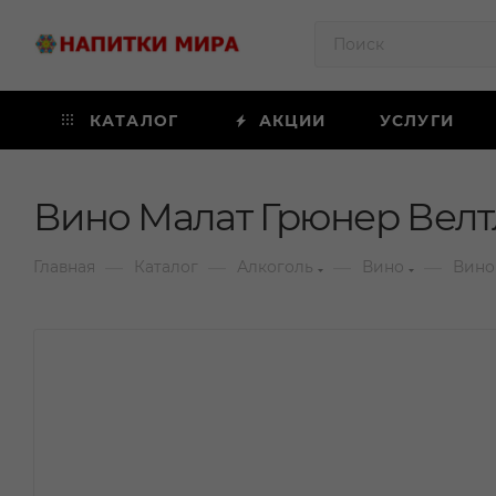
КАТАЛОГ
АКЦИИ
УСЛУГИ
Вино Малат Грюнер Велтл
—
—
—
—
Главная
Каталог
Алкоголь
Вино
Вино