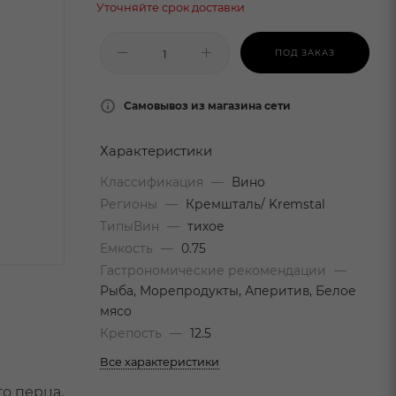
Уточняйте срок доставки
ПОД ЗАКАЗ
Самовывоз из магазина сети
Характеристики
Классификация
—
Вино
Регионы
—
Кремшталь/ Kremstal
ТипыВин
—
тихое
Емкость
—
0.75
Гастрономические рекомендации
—
Рыба, Морепродукты, Аперитив, Белое
мясо
Крепость
—
12.5
Все характеристики
о перца,