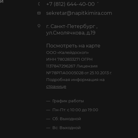
 И
+7 (812) 644-40-00
sekretar@napitkimira.com
г. Санкт-Петербург ,
ул.Смолячкова, д.19
Посмотреть на карте
ООО «Калейдоскоп»
ИНН 7802833271 ОГРН
1137847296267 Лицензия
№78РПА0005028 от 25.10.2013 г.
Подробная информация на
странице
График работы
Пн-Пт: с 10:00 до 19:00
Сб: Выходной
Вс: Выходной