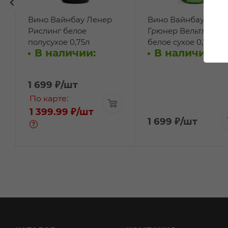
Вино Вайнбау Ленер
Вино Вайнбау Лене
Рислинг белое
Грюнер Вельтлинер
полусухое 0,75л
белое сухое 0,75л
В наличии:
В наличии:
1 699
₽
/шт
По карте:
1 399.99 ₽
/шт
1 699
₽
/шт