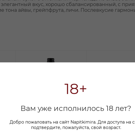
й элегантный вкус, хорошо сбалансированный, с при
ие тона айвы, грейпфрута, личи. Послевкусие гармон
18+
Вам уже исполнилось 18 лет?
Добро пожаловать на сайт Napitkimira. Для доступа на 
подтвердите, пожалуйста, свой возраст.