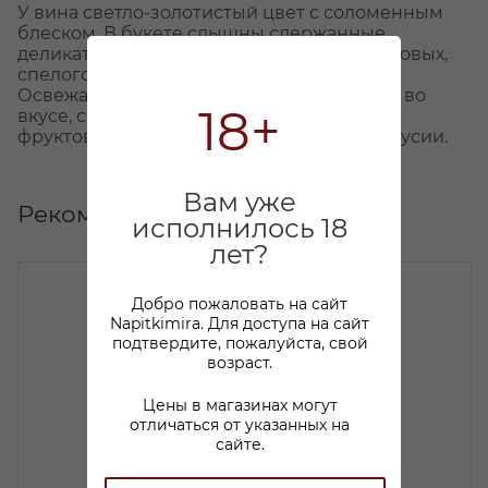
У вина светло-золотистый цвет с соломенным
блеском. В букете слышны сдержанные,
деликатные ароматы свежих трав, цитрусовых,
спелого яблока, персика и нотки кремня.
Освежающее, элегантное и минеральное во
18+
вкусе, с яркой кислотностью, и цветочно-
фруктовыми оттенками в долгом послевкусии.
Вам уже
Рекомендуем
исполнилось 18
лет?
Добро пожаловать на сайт
Napitkimira. Для доступа на сайт
подтвердите, пожалуйста, свой
возраст.
Цены в магазинах могут
отличаться от указанных на
сайте.