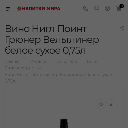
0
Вино Нигл Поинт
Грюнер Вельтлинер
белое сухое 0,75л
—
—
—
—
Главная
Каталог
Алкоголь
Вино
—
Вино Австрии
Вино Нигл Поинт Грюнер Вельтлинер белое сухое
0,75л