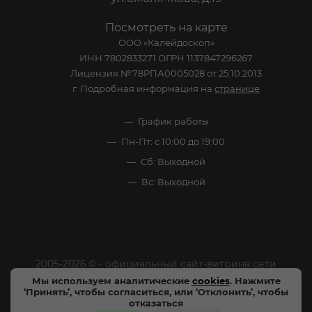
Посмотреть на карте
ООО «Калейдоскоп»
ИНН 7802833271 ОГРН 1137847296267
Лицензия №78РПА0005028 от 25.10.2013
г. Подробная информация на
странице
График работы
Пн-Пт: с 10:00 до 19:00
Сб: Выходной
Вс: Выходной
2005-2026 © - официальный сайт-витрина сети
специализированных напитков "Калейдоскоп Напитков
Мы используем аналитические
cookies
. Нажмите
‘Принять’, чтобы согласиться, или ‘Отклонить’, чтобы
Мира". Все права защищены.
отказаться