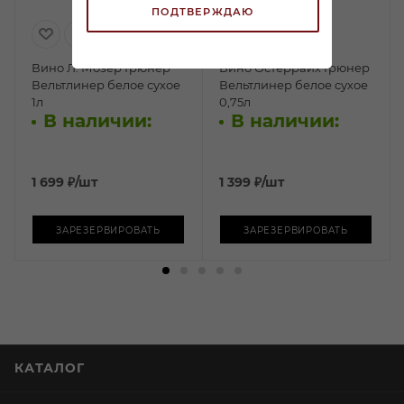
ПОДТВЕРЖДАЮ
Вино Л. Мозер Грюнер
Вино Остеррайх Грюнер
Вельтлинер белое сухое
Вельтлинер белое сухое
1л
0,75л
В наличии:
В наличии:
1 699
₽
/шт
1 399
₽
/шт
ЗАРЕЗЕРВИРОВАТЬ
ЗАРЕЗЕРВИРОВАТЬ
КАТАЛОГ