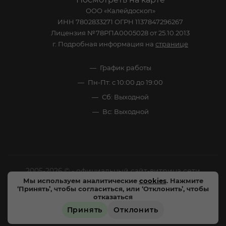
ООО «Калейдоскоп»
ИНН 7802833271 ОГРН 1137847296267
Лицензия №78РПА0005028 от 25.10.2013
г. Подробная информация на
странице
График работы
Пн-Пт: с 10:00 до 19:00
Сб: Выходной
Вс: Выходной
2005-2026 © - официальный сайт-витрина сети
Мы используем аналитические
cookies
. Нажмите
специализированных напитков "Калейдоскоп Напитков
‘Принять’, чтобы согласиться, или ‘Отклонить’, чтобы
Мира". Все права защищены.
отказаться
Принять
Отклонить
Цены, характеристики и внешний вид товара в