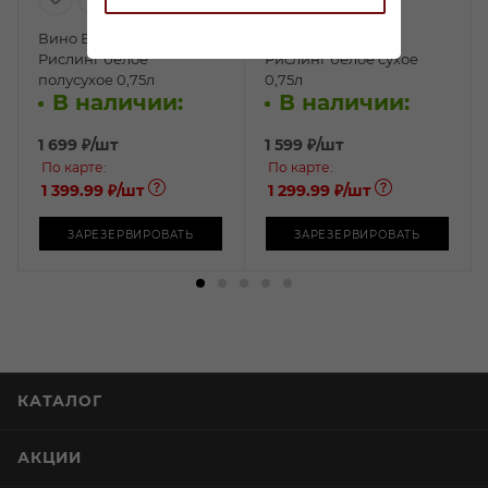
Вино Вайнбау Ленер
Вино Вайн Кланг
Рислинг белое
Рислинг белое сухое
полусухое 0,75л
0,75л
В наличии:
В наличии:
1 699
₽
/шт
1 599
₽
/шт
По карте:
По карте:
1 399.99 ₽
/шт
1 299.99 ₽
/шт
ЗАРЕЗЕРВИРОВАТЬ
ЗАРЕЗЕРВИРОВАТЬ
КАТАЛОГ
АКЦИИ