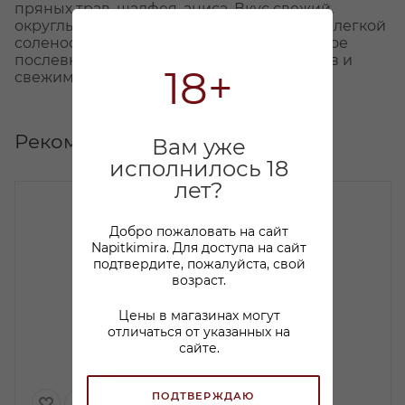
пряных трав, шалфея, аниса. Вкус свежий,
округлый, с освежающей кислотностью, с легкой
соленостью и минеральностью. Элегантное
послевкусие открывается тонами фруктов и
18+
свежими травянистыми нотами.
Рекомендуем
Вам уже
исполнилось 18
лет?
Добро пожаловать на сайт
Napitkimira. Для доступа на сайт
подтвердите, пожалуйста, свой
возраст.
Цены в магазинах могут
отличаться от указанных на
сайте.
ПОДТВЕРЖДАЮ