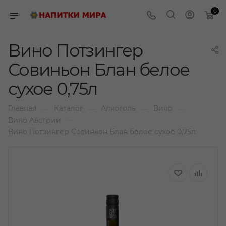
0
Вино Потзингер
Совиньон Блан белое
сухое 0,75л
—
—
—
—
Главная
Каталог
Алкоголь
Вино
—
Вино Австрии
Вино Потзингер Совиньон Блан белое сухое 0,75л