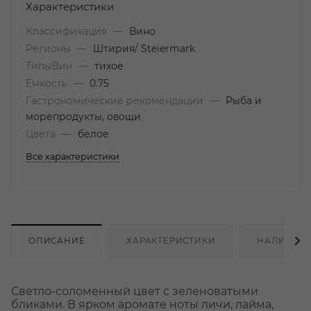
Характеристики
Классификация
—
Вино
Регионы
—
Штирия/ Steiermark
ТипыВин
—
тихое
Емкость
—
0.75
Гастрономические рекомендации
—
Рыба и
морепродукты, овощи
Цвета
—
белое
Все характеристики
ОПИСАНИЕ
ХАРАКТЕРИСТИКИ
НАЛИЧИЕ
Светло-соломенный цвет с зеленоватыми
бликами. В ярком аромате ноты личи, лайма,