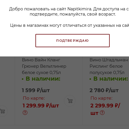
Добро пожаловать на сайт Napitkimira. Для доступа на 
подтвердите, пожалуйста, свой возраст.
Цены в магазинах могут отличаться от указанных на сай
ПОДТВЕРЖДАЮ
Вино Вайн Кланг
Вино Штадльман
Грюнер Вельтлинер
Рислинг белое
белое сухое 0,75л
полусухое 0,75л
В наличии:
В наличии:
1 599
₽
/шт
2 780
₽
/шт
По карте:
По карте:
1 299.99 ₽
/шт
2 299.99 ₽
/
шт