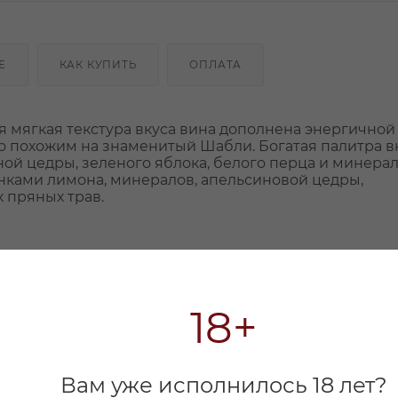
Е
КАК КУПИТЬ
ОПЛАТА
я мягкая текстура вкуса вина дополнена энергичной
го похожим на знаменитый Шабли. Богатая палитра в
ой цедры, зеленого яблока, белого перца и минерал
нками лимона, минералов, апельсиновой цедры,
 пряных трав.
18+
Вам уже исполнилось 18 лет?