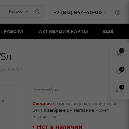
Каталог
+7 (812) 644-40-00
РАБОТА
АКТИВАЦИЯ КАРТЫ
ЕЩЁ
0
75л
ухое 0,75л
0
0
2 535 ₽
/шт
Средняя
возможная цена, фактическая
цена в
выбранном магазине
может
отличаться
Нет в наличии