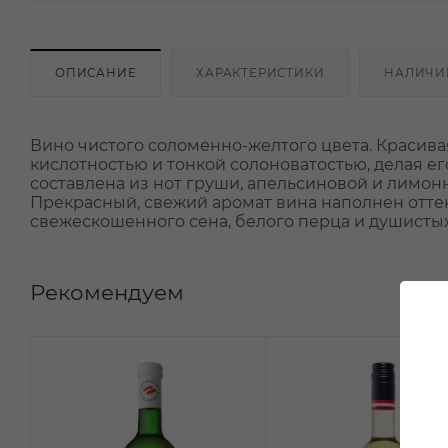
ОПИСАНИЕ
ХАРАКТЕРИСТИКИ
НАЛИЧИ
Вино чистого соломенно-желтого цвета. Красива
кислотностью и тонкой солоноватостью, делая е
составлена из нот груши, апельсиновой и лимонн
Прекрасный, свежий аромат вина наполнен отте
свежескошенного сена, белого перца и душистых
Рекомендуем