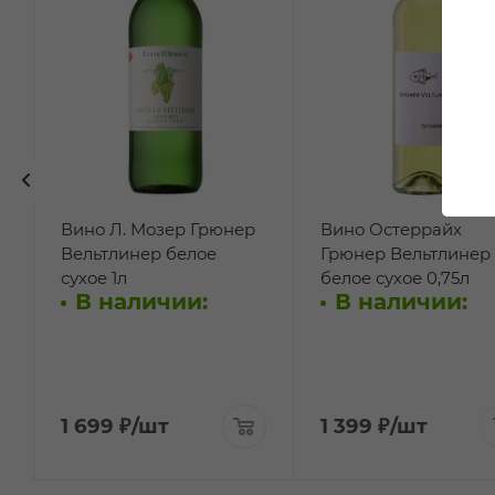
Вино Л. Мозер Грюнер
Вино Остеррайх
Вельтлинер белое
Грюнер Вельтлинер
сухое 1л
белое сухое 0,75л
В наличии:
В наличии:
1 699
₽
/шт
1 399
₽
/шт