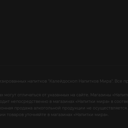
изированных напитков "Калейдоскоп Напитков Мира". Все п
х могут отличаться от указанных на сайте. Магазины «Нап
сходит непосредственно в магазинах «Напитки мира» в соот
онная продажа алкогольной продукции не осуществляется.
и товаров уточняйте в магазинах «Напитки мира».
Уважаем
 или по телефону