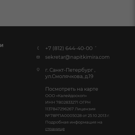
 И
+7 (812) 644-40-00
sekretar@napitkimira.com
г. Санкт-Петербург ,
ул.Смолячкова, д.19
Посмотреть на карте
ООО «Калейдоскоп»
ИНН 7802833271 ОГРН
1137847296267 Лицензия
№78РПА0005028 от 25.10.2013 г.
Подробная информация на
странице