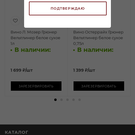
ПОДТВЕРЖДАЮ
Вино Л. Мозер Грюнер
Вино Остеррайх Грюнер
Вельтлинер белое сухое
Вельтлинер белое сухое
1л
0,75л
В наличии:
В наличии:
1 699
₽
/шт
1 399
₽
/шт
ЗАРЕЗЕРВИРОВАТЬ
ЗАРЕЗЕРВИРОВАТЬ
КАТАЛОГ