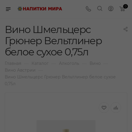
0
Вино Шмельцерс
Грюнер Вельтлинер
белое сухое 0,75л
—
—
—
—
Главная
Каталог
Алкоголь
Вино
—
Вино Австрии
Вино Шмельцерс Грюнер Вельтлинер белое сухое
0,75л