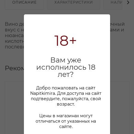
ОПИСАНИЕ
ХАРАКТЕРИСТИКИ
НАЛИЧИЕ
Вино демонстрирует богатый, щедрый, сочный
вкус с насыщенными фруктовыми оттенками и
18+
нюансами сладких специй, с яркой
кислотностью и сбалансированным
послевкусием.
Вам уже
исполнилось 18
Рекомендуем
лет?
Добро пожаловать на сайт
Napitkimira. Для доступа на сайт
подтвердите, пожалуйста, свой
возраст.
Цены в магазинах могут
отличаться от указанных на
сайте.