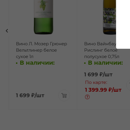
Вино Л. Мозер Грюнер
Вино Вайнбау Лене
Вельтлинер белое
Рислинг белое
сухое 1л
полусухое 0,75л
В наличии:
В наличии:
1 699
₽
/шт
По карте:
1 399.99 ₽
/шт
1 699
₽
/шт