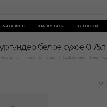
МАГАЗИНЫ
КАК КУПИТЬ
КОНТАКТЫ
ргундер белое сухое 0,75л
—
 Австрии
Вино Шмельцерс Вайссбургундер белое сухо