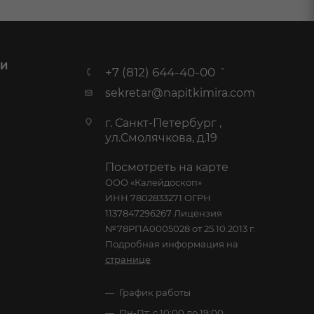
 И
+7 (812) 644-40-00
sekretar@napitkimira.com
г. Санкт-Петербург ,
ул.Смолячкова, д.19
Посмотреть на карте
ООО «Калейдоскоп»
ИНН 7802833271 ОГРН
1137847296267 Лицензия
№78РПА0005028 от 25.10.2013 г.
Подробная информация на
странице
График работы
Пн-Пт: с 10:00 до 19:00