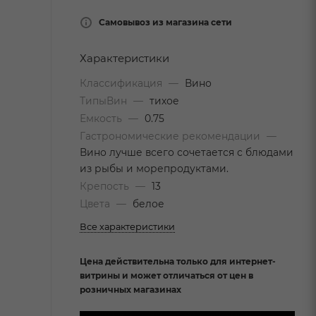
Самовывоз из магазина сети
Характеристики
Классификация
—
Вино
ТипыВин
—
тихое
Емкость
—
0.75
Гастрономические рекомендации
—
Вино лучше всего сочетается с блюдами
из рыбы и морепродуктами.
Крепость
—
13
Цвета
—
белое
Все характеристики
Цена действительна только для интернет-
витрины и может отличаться от цен в
розничных магазинах