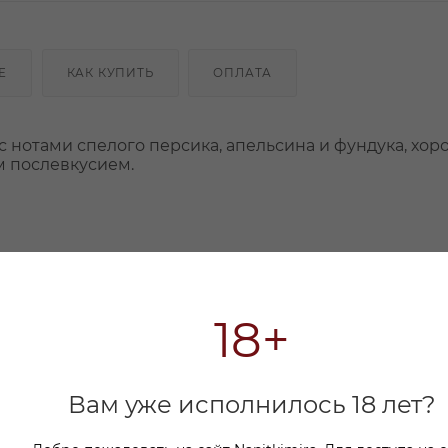
Е
КАК КУПИТЬ
ОПЛАТА
 с нотами спелого персика, апельсина и фундука, хо
 послевкусием.
18+
Вам уже исполнилось 18 лет?