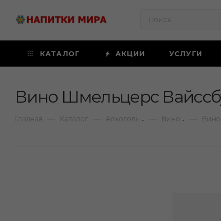
КАТАЛОГ
АКЦИИ
УСЛУГИ
Вино Шмельцерс Вайссбу
—
—
—
—
Главная
Каталог
Алкоголь
Вино
Вино