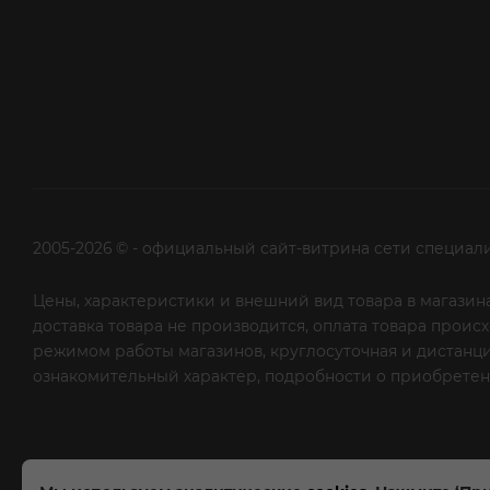
2005-2026 © - официальный сайт-витрина сети специал
Цены, характеристики и внешний вид товара в магазина
доставка товара не производится, оплата товара прои
режимом работы магазинов, круглосуточная и дистанци
ознакомительный характер, подробности о приобретени
рекламной рассылки - сообщите нам об этом на почту