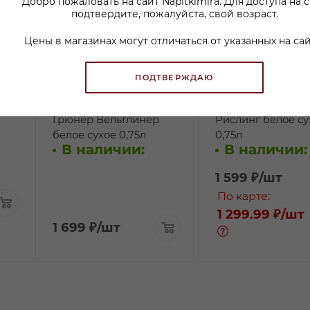
Добро пожаловать на сайт Napitkimira. Для доступа на 
подтвердите, пожалуйста, свой возраст.
Цены в магазинах могут отличаться от указанных на сай
ПОДТВЕРЖДАЮ
р
Вино Вайнбау Ленер
Вино Вайн Кланг
Грюнер Вельтлинер
Рислинг белое су
белое сухое 0,75л
0,75л
В наличии:
В наличии:
1 599
₽
/шт
По карте:
1 299.99 ₽
/шт
1 699
₽
/шт