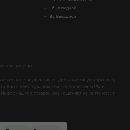
Сб: Выходной
Вс: Выходной
рава защищены.
итки мира» не осуществляют дистанционную торговлю,
ветствии с действующим законодательством РФ и
 Информация о товарах, размещенная на сайте носит
ые клиенты! Если вы решили отказаться от нашей