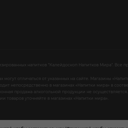
изированных напитков "Калейдоскоп Напитков Мира". Все п
х могут отличаться от указанных на сайте. Магазины «Нап
сходит непосредственно в магазинах «Напитки мира» в соот
онная продажа алкогольной продукции не осуществляется.
и товаров уточняйте в магазинах «Напитки мира».
Уважаем
 или по телефону