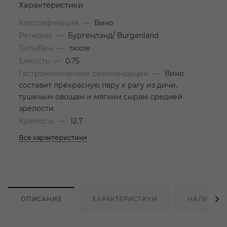
Характеристики
Классификация
—
Вино
Регионы
—
Бургенлэнд/ Burgenland
ТипыВин
—
тихое
Емкость
—
0.75
Гастрономические рекомендации
—
Вино
составит прекрасную пару к рагу из дичи,
тушеным овощам и мягким сырам средней
зрелости.
Крепость
—
12.7
Все характеристики
ОПИСАНИЕ
ХАРАКТЕРИСТИКИ
НАЛИЧИЕ