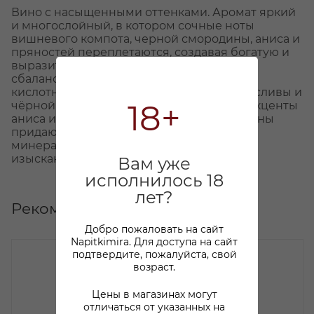
Вино с насыщенными оттенками. Аромат яркий
и многослойный, в котором сочные ноты
вишневого компота, черной смородины, аниса и
пряностей переплетаются, создавая богатую и
выразительную композицию. Вкус
сбалансированный, с великолепной
кислотностью, где яркие оттенки вишни, сливы и
18+
чёрной смородины переходят в тонкие акценты
аниса и белого перца. Шелковистые танины
придают вину бархатистость, а долгое
минеральное послевкусие оставляет
изысканный, запоминающийся след.
Вам уже
исполнилось 18
лет?
Рекомендуем
Добро пожаловать на сайт
Napitkimira. Для доступа на сайт
подтвердите, пожалуйста, свой
возраст.
Цены в магазинах могут
отличаться от указанных на