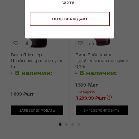
сайте.
ПОДТВЕРЖДАЮ
Вино Л. Мозер
Вино Вайн Кланг
Цвайгельт красное сухое
Цвайгельт красное сухое
1л
0,75л
В наличии:
В наличии:
1 599
₽
/шт
По карте:
1 699
₽
/шт
1 299.99 ₽
/шт
ЗАРЕЗЕРВИРОВАТЬ
ЗАРЕЗЕРВИРОВАТЬ