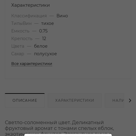
Характеристики
Классификация
—
Вино
ТипыВин
—
тихое
Емкость
—
0.75
Крепость
—
12
Цвета
—
белое
Сахар
—
полусухое
Все характеристики
ОПИСАНИЕ
ХАРАКТЕРИСТИКИ
НАЛИЧИЕ
Светло-соломенный цвет. Деликатный
фруктовый аромат с тонами спелых яблок,
экзотических фруктов. Элегантное вино с