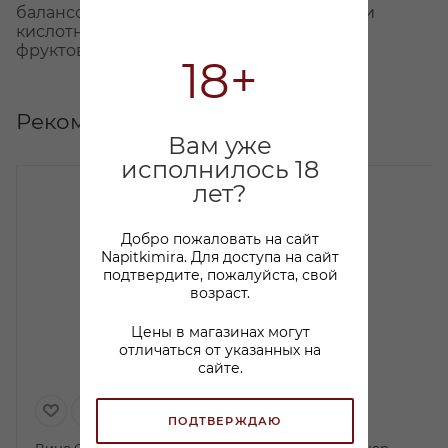
балансом приятной фруктовой сладости и
кислотности, с приятным и освежающим
фруктовым послевкусием.
18+
Рекомендуем
Вам уже
исполнилось 18
лет?
Добро пожаловать на сайт
Napitkimira. Для доступа на сайт
подтвердите, пожалуйста, свой
возраст.
Цены в магазинах могут
отличаться от указанных на
сайте.
ПОДТВЕРЖДАЮ
Вино Остеррайх Грюнер
Вино Вайнбау Ленер