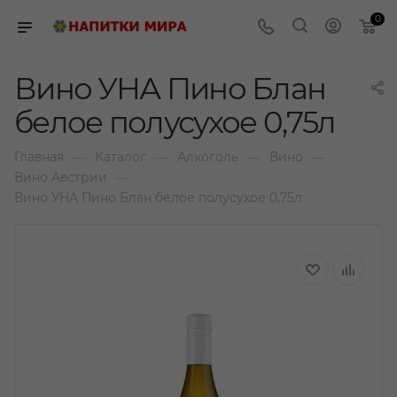
0
Вино УНА Пино Блан
белое полусухое 0,75л
—
—
—
—
Главная
Каталог
Алкоголь
Вино
—
Вино Австрии
Вино УНА Пино Блан белое полусухое 0,75л