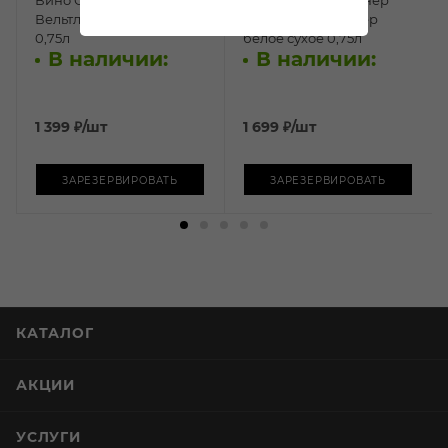
Вельтлинер белое сухое
Грюнер Вельтлинер
0,75л
белое сухое 0,75л
В наличии:
В наличии:
1 399
₽
/шт
1 699
₽
/шт
ЗАРЕЗЕРВИРОВАТЬ
ЗАРЕЗЕРВИРОВАТЬ
КАТАЛОГ
АКЦИИ
УСЛУГИ