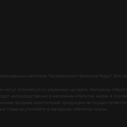
изированных напитков "Калейдоскоп Напитков Мира". Все п
х могут отличаться от указанных на сайте. Магазины «Нап
сходит непосредственно в магазинах «Напитки мира» в соот
онная продажа алкогольной продукции не осуществляется.
и товаров уточняйте в магазинах «Напитки мира».
Уважаем
 или по телефону