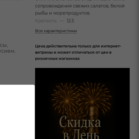
сопровождения свежих салатов, белой
рыбы и морепродуктов.
Крепость
—
12.5
Все характеристики
сы,
Цена действительна только для интернет-
усием.
витрины и может отличаться от цен в
розничных магазинах