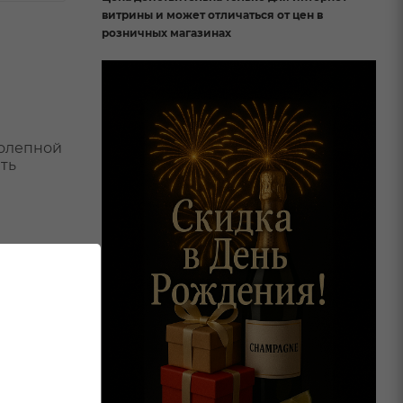
витрины и может отличаться от цен в
розничных магазинах
колепной
ть