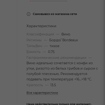
Самовывоз из магазина сети
Характеристики
Классификация
—
Вино
Регионы
—
Бордо/ Bordeaux
ТипыВин
—
тихое
Емкость
—
0.75
Гастрономические рекомендации
—
Вино идеально сочетается с конфи из
утки, ризотто из белых грибов и сыром с
голубой плесенью. Рекомендуется
подавать при температуре +16…+18 °С.
Крепость
—
13.5
Все характеристики
Цена действительна только для интернет-