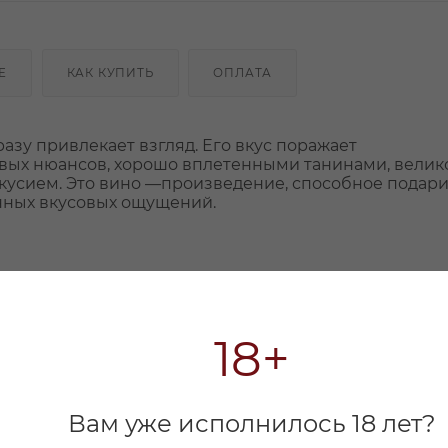
Е
КАК КУПИТЬ
ОПЛАТА
разу привлекает взгляд. Его вкус поражает
вых нюансов, хорошо вплетенными танинами, вели
кусием. Это вино —произведение, способное подари
нных вкусовых ощущений.
18+
Вам уже исполнилось 18 лет?