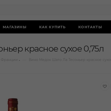
МАГАЗИНЫ
КАК КУПИТЬ
КОНТАКТЫ
ньер красное сухое 0,75л
—
 Франции
Вино Медок Шато Ла Тесоньер красное сухое