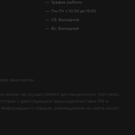
График работы
Пн-Пт: с 10:00 до 19:00
Сб: Выходной
Вс: Выходной
рава защищены.
итки мира» не осуществляют дистанционную торговлю,
ветствии с действующим законодательством РФ и
 Информация о товарах, размещенная на сайте носит
ые клиенты! Если вы решили отказаться от нашей