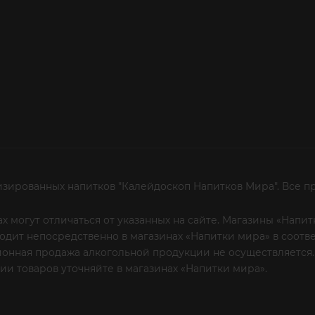
изированных напитков "Калейдоскоп Напитков Мира". Все п
х могут отличаться от указанных на сайте. Магазины «Нап
сходит непосредственно в магазинах «Напитки мира» в соот
онная продажа алкогольной продукции не осуществляется.
и товаров уточняйте в магазинах «Напитки мира».
Уважаем
 или по телефону