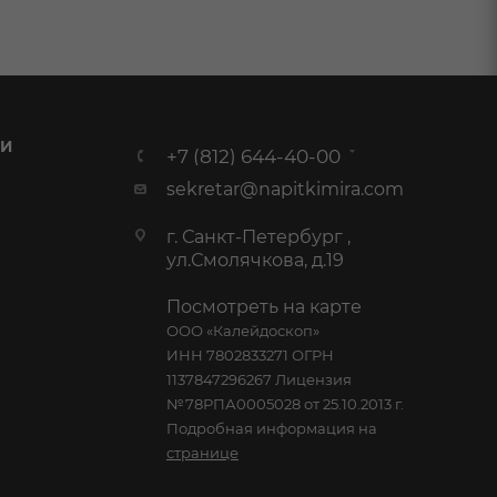
 И
+7 (812) 644-40-00
sekretar@napitkimira.com
г. Санкт-Петербург ,
ул.Смолячкова, д.19
Посмотреть на карте
ООО «Калейдоскоп»
ИНН 7802833271 ОГРН
1137847296267 Лицензия
№78РПА0005028 от 25.10.2013 г.
Подробная информация на
странице