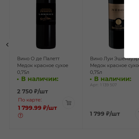
Вино О де Палетт
Вино Луи Эшенауэр
Медок красное сухое
Медок красное сухо
0,75л
0,75л
В наличии:
В наличии:
Арт.: 1 139 507
2 750
₽
/шт
По карте:
1 799.99 ₽
/шт
1 799
₽
/шт