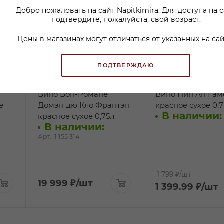
Добро пожаловать на сайт Napitkimira. Для доступа на 
подтвердите, пожалуйста, свой возраст.
Цены в магазинах могут отличаться от указанных на сай
ПОДТВЕРЖДАЮ
Вино Вон-Романе
Вино Пин Ап Гам
е
Домэн дю Кло Франтэн
красное сухое 0,7
В наличии:
красное сухое 0,75л
В наличии:
Арт.: 1 155 314
1 799 ₽
/шт
19 999
₽
/шт
1 399.99
₽
/шт