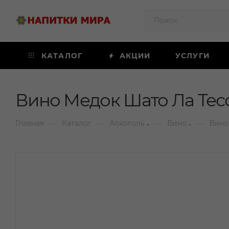
КАТАЛОГ
АКЦИИ
УСЛУГИ
Вино Медок Шато Ла Тесо
—
—
—
—
Главная
Каталог
Алкоголь
Вино
Вино