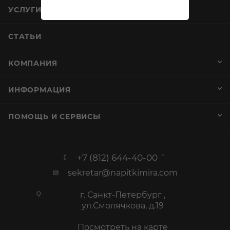
Вино Кот де Гасконь Юби №6 Розе розовое сухое 0,75л
В наличии:
1 980
₽
/шт
1 599.99 ₽
/шт
По карте:
ЗАРЕЗЕРВИРОВАТЬ