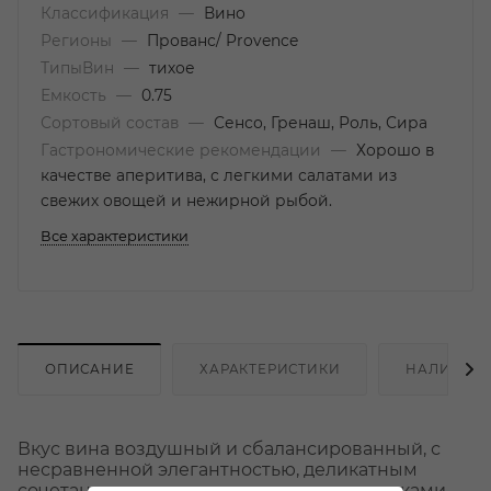
Классификация
—
Вино
Регионы
—
Прованс/ Provence
ТипыВин
—
тихое
Емкость
—
0.75
Сортовый состав
—
Сенсо, Гренаш, Роль, Сира
Гастрономические рекомендации
—
Хорошо в
качестве аперитива, с легкими салатами из
свежих овощей и нежирной рыбой.
Все характеристики
ОПИСАНИЕ
ХАРАКТЕРИСТИКИ
НАЛИЧИЕ
Вкус вина воздушный и сбалансированный, с
несравненной элегантностью, деликатным
сочетанием свежести и сложности, оттенками