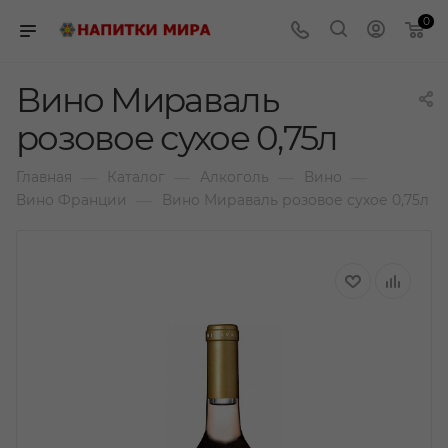
0
Вино Мираваль
розовое сухое 0,75л
—
—
—
—
Главная
Каталог
Алкоголь
Вино
—
Вино Франции
Вино Мираваль розовое сухое 0,75л