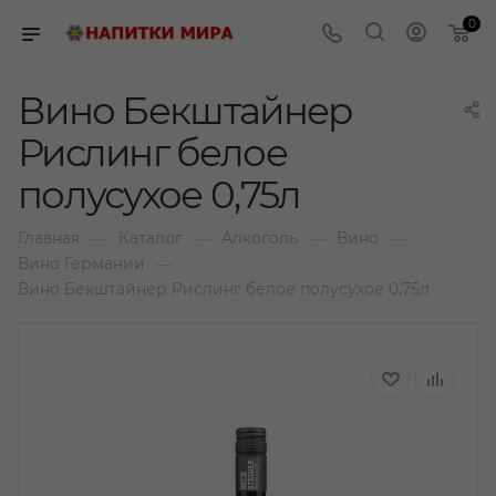
0
Вино Бекштайнер
Рислинг белое
полусухое 0,75л
—
—
—
—
Главная
Каталог
Алкоголь
Вино
—
Вино Германии
Вино Бекштайнер Рислинг белое полусухое 0,75л