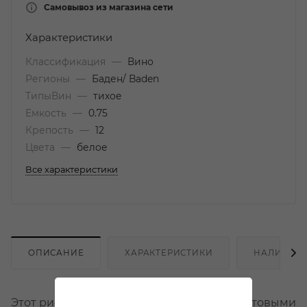
Самовывоз из магазина сети
Характеристики
Классификация
—
Вино
Регионы
—
Баден/ Baden
ТипыВин
—
тихое
Емкость
—
0.75
Крепость
—
12
Цвета
—
белое
Все характеристики
ОПИСАНИЕ
ХАРАКТЕРИСТИКИ
НАЛИЧИЕ
Этот рислинг очаровывает мягкими фруктовыми