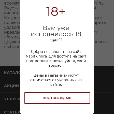
ароматами персика, мандарина и цветов липы.
18+
Вкус — лёгкий и освежающий, с искристой
кислотностью и ненавязчивой сладостью.
Каждое движение вина по бокалу раскрывает
новые нюансы. Это вино создано, чтобы дарить
Вам уже
удовольствие без сложных мыслей. Оно
идеально подходит для тёплых вечеров или
исполнилось 18
лёгких друзейских ужинов. Приятный,
лет?
дружелюбный стиль делает его универсальным
выбором для любого случая.
Добро пожаловать на сайт
Napitkimira. Для доступа на сайт
подтвердите, пожалуйста, свой
возраст.
КАТАЛОГ
Цены в магазинах могут
отличаться от указанных на
сайте.
АКЦИИ
ПОДТВЕРЖДАЮ
УСЛУГИ
СТАТЬИ