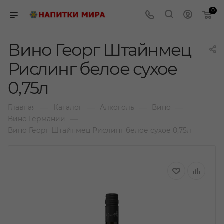
0
Вино Георг Штайнмец
Рислинг белое сухое
0,75л
—
—
—
—
Главная
Каталог
Алкоголь
Вино
—
Вино Германии
Вино Георг Штайнмец Рислинг белое сухое 0,75л