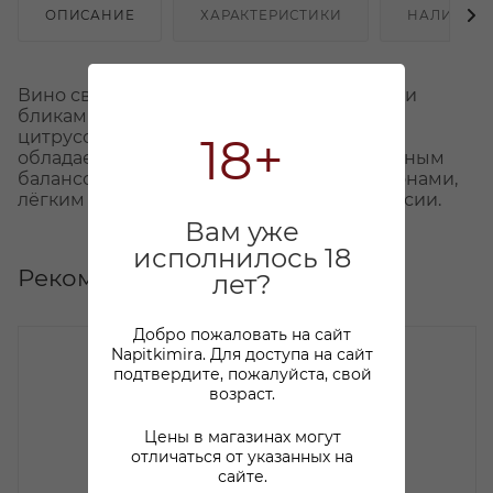
ОПИСАНИЕ
ХАРАКТЕРИСТИКИ
НАЛИЧИЕ
Вино светло-соломенного цвета с легкими
бликами. В аромате преобладают нотки
цитрусовых и зеленого яблока. Вкус вина
18+
обладает хорошей структурой, превосходным
балансом кислотности, минеральными тонами,
лёгким бензольным оттенком в послевкусии.
Вам уже
исполнилось 18
Рекомендуем
лет?
Добро пожаловать на сайт
Napitkimira. Для доступа на сайт
подтвердите, пожалуйста, свой
возраст.
Цены в магазинах могут
отличаться от указанных на
сайте.