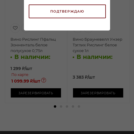
ПОДТВЕРЖДАЮ
Вино Рислинг Пфальц
Вино Брауневелл Унзер
Зонненталь белое
Тэглих Рислинг белое
полусухое 0,75л
сухое 1л
В наличии:
В наличии:
1 299
₽
/шт
По карте:
3 383
₽
/шт
1 099.99 ₽
/шт
ЗАРЕЗЕРВИРОВАТЬ
ЗАРЕЗЕРВИРОВАТЬ