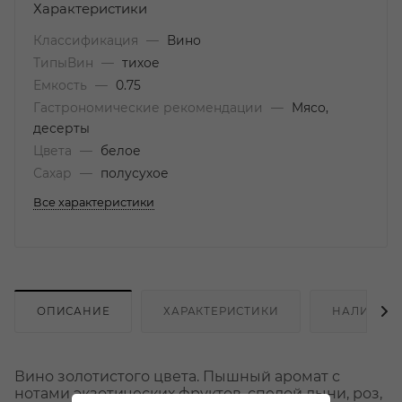
Характеристики
Классификация
—
Вино
ТипыВин
—
тихое
Емкость
—
0.75
Гастрономические рекомендации
—
Мясо,
десерты
Цвета
—
белое
Сахар
—
полусухое
Все характеристики
ОПИСАНИЕ
ХАРАКТЕРИСТИКИ
НАЛИЧИЕ
Вино золотистого цвета. Пышный аромат с
нотами экзотических фруктов, спелой дыни, роз,