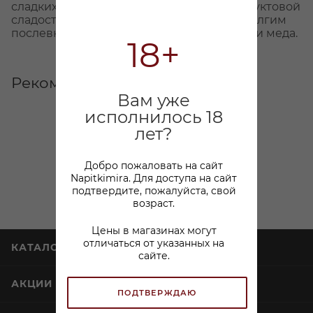
сладких специй. Яркий вкус с щедрой фруктовой
сладостью, умеренной кислотностью и долгим
послевкусием с доминантой личи, манго и меда.
18+
Рекомендуем
Вам уже
исполнилось 18
лет?
Добро пожаловать на сайт
Napitkimira. Для доступа на сайт
подтвердите, пожалуйста, свой
возраст.
Цены в магазинах могут
отличаться от указанных на
КАТАЛОГ
сайте.
АКЦИИ
ПОДТВЕРЖДАЮ