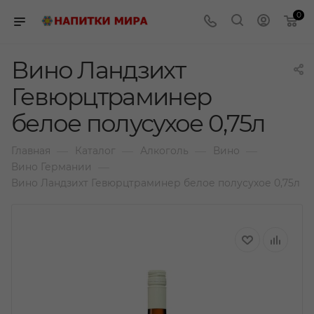
0
Вино Ландзихт
Гевюрцтраминер
белое полусухое 0,75л
—
—
—
—
Главная
Каталог
Алкоголь
Вино
—
Вино Германии
Вино Ландзихт Гевюрцтраминер белое полусухое 0,75л