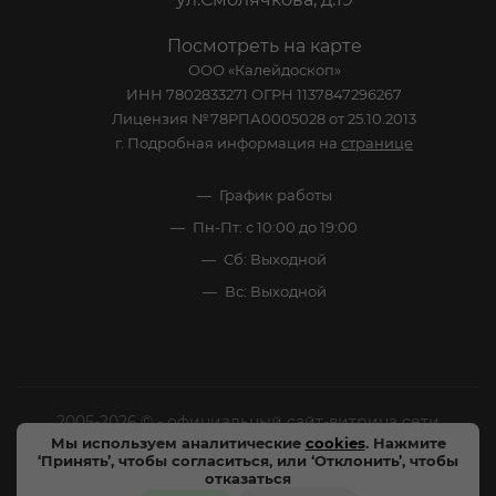
Посмотреть на карте
ООО «Калейдоскоп»
ИНН 7802833271 ОГРН 1137847296267
Лицензия №78РПА0005028 от 25.10.2013
г. Подробная информация на
странице
График работы
Пн-Пт: с 10:00 до 19:00
Сб: Выходной
Вс: Выходной
2005-2026 © - официальный сайт-витрина сети
Мы используем аналитические
cookies
. Нажмите
специализированных напитков "Калейдоскоп Напитков
‘Принять’, чтобы согласиться, или ‘Отклонить’, чтобы
Мира". Все права защищены.
отказаться