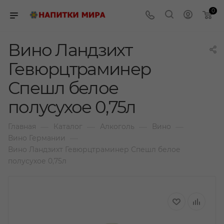
0
Вино Ландзихт
Гевюрцтраминер
Спешл белое
полусухое 0,75л
—
—
—
—
Главная
Каталог
Алкоголь
Вино
—
Вино Германии
Вино Ландзихт Гевюрцтраминер Спешл белое
полусухое 0,75л