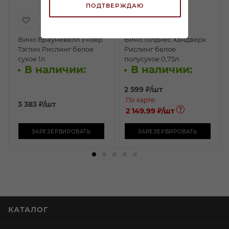
ПОДТВЕРЖДАЮ
Вино Брауневелл Унзер
Вино Голднес Хандверк
Тэглих Рислинг белое
Рислинг белое
сухое 1л
полусухое 0,75л
В наличии:
В наличии:
2 599
₽
/шт
По карте:
3 383
₽
/шт
2 149.99 ₽
/шт
ЗАРЕЗЕРВИРОВАТЬ
ЗАРЕЗЕРВИРОВАТЬ
КАТАЛОГ