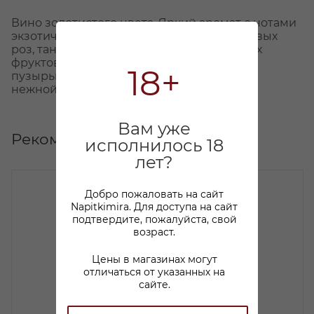
Вино золотистого цвета. Яркий аромат с нотами
экзотических фруктов, спелой дыни, садовых
роз, танжерина. Насыщенный вкус спелых
фруктов, освежающая невесомая игра
18+
пузырьков, гармоничное послевкусием с
нежной сладостью.
Вам уже
Рекомендуем
исполнилось 18
лет?
Добро пожаловать на сайт
Napitkimira. Для доступа на сайт
подтвердите, пожалуйста, свой
возраст.
Цены в магазинах могут
отличаться от указанных на
сайте.