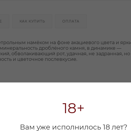
Е
КАК КУПИТЬ
ОПЛАТА
трольным намёком на фоне акациевого цвета и ярк
 минеральность дроблёного камня, в динамике —
ий, обволакивающий рот, удачная, не задранная, но
ость и цветочное послевкусие.
18+
Вам уже исполнилось 18 лет?