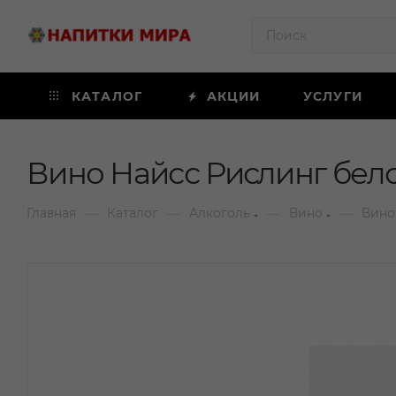
КАТАЛОГ
АКЦИИ
УСЛУГИ
Вино Найсс Рислинг бело
—
—
—
—
Главная
Каталог
Алкоголь
Вино
Вино