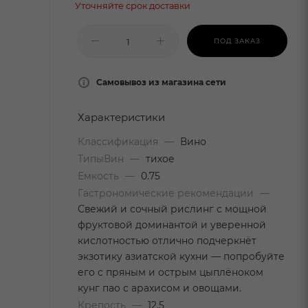
Уточняйте срок доставки
ПОД ЗАКАЗ
Самовывоз из магазина сети
Характеристики
Классификация
—
Вино
ТипыВин
—
тихое
Емкость
—
0.75
Гастрономические рекомендации
—
Свежий и сочный рислинг с мощной
фруктовой доминантой и уверенной
кислотностью отлично подчеркнёт
экзотику азиатской кухни — попробуйте
его с пряным и острым цыплёноком
кунг пао с арахисом и овощами.
Крепость
—
12.5