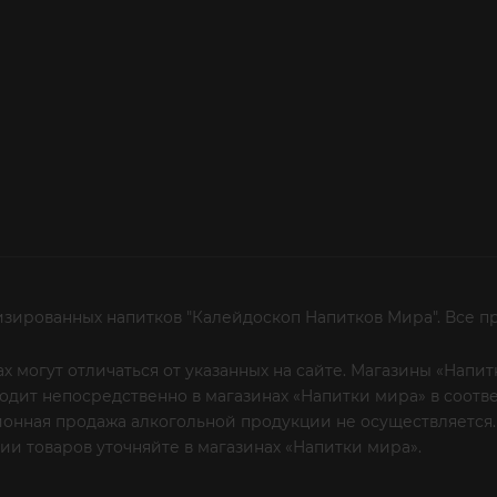
изированных напитков "Калейдоскоп Напитков Мира". Все п
х могут отличаться от указанных на сайте. Магазины «Нап
сходит непосредственно в магазинах «Напитки мира» в соот
онная продажа алкогольной продукции не осуществляется.
и товаров уточняйте в магазинах «Напитки мира».
Уважаем
 или по телефону