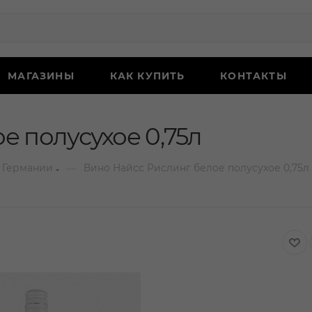
МАГАЗИНЫ
КАК КУПИТЬ
КОНТАКТЫ
е полусухое 0,75л
—
 Германии
Вино Найсс Рислинг белое полусухое 0,75л