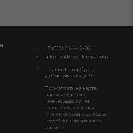
 И
+7 (812) 644-40-00
sekretar@napitkimira.com
г. Санкт-Петербург ,
ул.Смолячкова, д.19
Посмотреть на карте
ООО «Калейдоскоп»
ИНН 7802833271 ОГРН
1137847296267 Лицензия
№78РПА0005028 от 25.10.2013 г.
Подробная информация на
странице