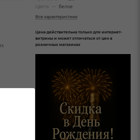
Цвета
—
белое
Все характеристики
Цена действительна только для интернет-
витрины и может отличаться от цен в
розничных магазинах
их