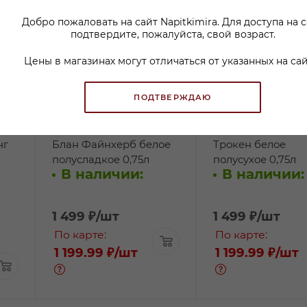
Добро пожаловать на сайт Napitkimira. Для доступа на 
подтвердите, пожалуйста, свой возраст.
Цены в магазинах могут отличаться от указанных на сай
ПОДТВЕРЖДАЮ
Вино Майбах Совиньон
Вино Майбах Рис
нг
Блан Файнхерб белое
Трокен белое
полусладкое 0,75л
полусухое 0,75л
В наличии:
В наличии:
1 499
₽
/шт
1 499
₽
/шт
По карте:
По карте:
1 199.99 ₽
/шт
1 199.99 ₽
/шт