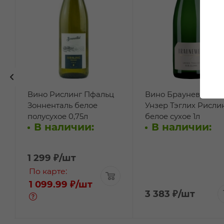
Вино Рислинг Пфальц
Вино Брауневелл
Зонненталь белое
Унзер Тэглих Рисли
полусухое 0,75л
белое сухое 1л
В наличии:
В наличии:
1 299
₽
/шт
По карте:
1 099.99 ₽
/шт
3 383
₽
/шт