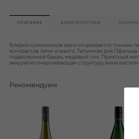
ОПИСАНИЕ
ХАРАКТЕРИСТИКИ
НАЛИЧИ
Бледно-соломенное вино открывается тонким пе
контрастов личи и манго. Типичная для Пфальца
подвяленный банан, медовый тон. Приятный мягк
аккуратно очерчивающая структуру вина кислотн
Рекомендуем