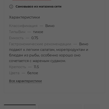
Самовывоз из магазина сети
Характеристики
Классификация
—
Вино
ТипыВин
—
тихое
Емкость
—
0.75
Гастрономические рекомендации
—
Вино
подают к легким салатам, морепродуктам и
блюдам из рыбы, особенно хорошо оно
сочетается с жареным судаком.
Крепость
—
11.5
Цвета
—
белое
Все характеристики