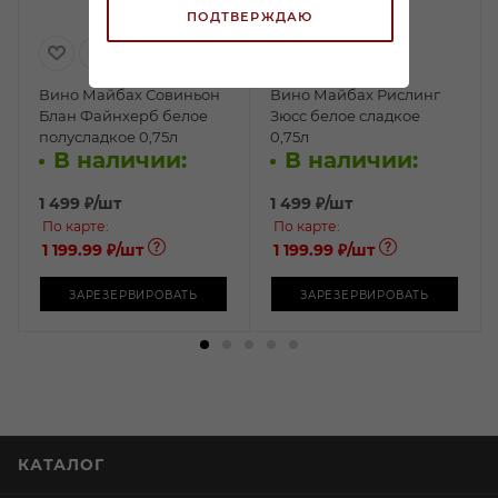
ПОДТВЕРЖДАЮ
Вино Майбах Совиньон
Вино Майбах Рислинг
Блан Файнхерб белое
Зюсс белое сладкое
полусладкое 0,75л
0,75л
В наличии:
В наличии:
1 499
₽
/шт
1 499
₽
/шт
По карте:
По карте:
1 199.99 ₽
/шт
1 199.99 ₽
/шт
ЗАРЕЗЕРВИРОВАТЬ
ЗАРЕЗЕРВИРОВАТЬ
КАТАЛОГ