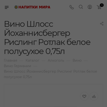
0
Вино Шлосс
Йоханнисбергер
Рислинг Ротлак белое
полусухое 0,75л
—
—
—
—
Главная
Каталог
Алкоголь
Вино
—
Вино Германии
Вино Шлосс Йоханнисбергер Рислинг Ротлак белое
полусухое 0,75л