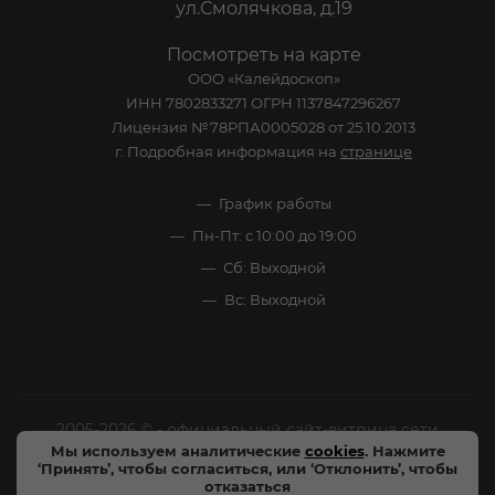
ул.Смолячкова, д.19
Посмотреть на карте
ООО «Калейдоскоп»
ИНН 7802833271 ОГРН 1137847296267
Лицензия №78РПА0005028 от 25.10.2013
г. Подробная информация на
странице
График работы
Пн-Пт: с 10:00 до 19:00
Сб: Выходной
Вс: Выходной
2005-2026 © - официальный сайт-витрина сети
Мы используем аналитические
cookies
. Нажмите
специализированных напитков "Калейдоскоп Напитков
‘Принять’, чтобы согласиться, или ‘Отклонить’, чтобы
Мира". Все права защищены.
отказаться