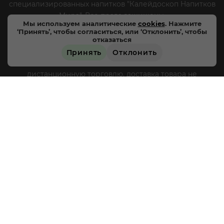
специализированных напитков "Калейдоскоп Напитков
Мира". Все права защищены.
Мы используем аналитические
cookies
. Нажмите
‘Принять’, чтобы согласиться, или ‘Отклонить’, чтобы
Цены, характеристики и внешний вид товара в
отказаться
магазинах могут отличаться от указанных на сайте.
Принять
Отклонить
Магазины «Напитки мира» не осуществляют
дистанционную торговлю, доставка товара не
производится, оплата товара происходит
непосредственно в магазинах «Напитки мира» в
соответствии с действующим законодательством РФ и
режимом работы магазинов, круглосуточная и
дистанционная продажа алкогольной продукции не
осуществляется. Информация о товарах, размещенная
на сайте носит ознакомительный характер,
подробности о приобретении товаров уточняйте в
магазинах «Напитки мира».
Уважаемые клиенты! Если
вы решили отказаться от нашей рекламной рассылки
- сообщите нам об этом на почту или по телефону