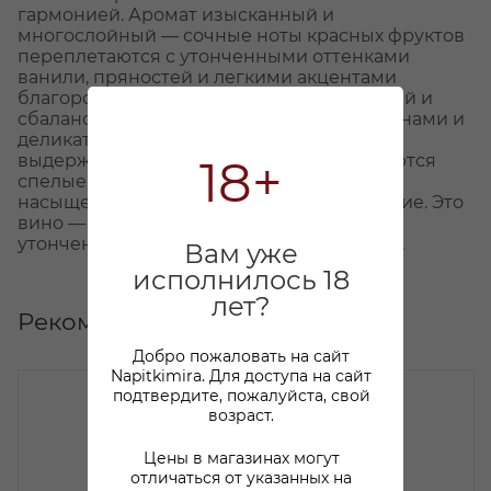
гармонией. Аромат изысканный и
многослойный — сочные ноты красных фруктов
переплетаются с утонченными оттенками
ванили, пряностей и легкими акцентами
благородной древесины. Вкус утонченный и
сбалансированный, с бархатистыми танинами и
деликатно интегрированными нюансами
выдержанного дуба. В финале раскрываются
18+
спелые красные ягоды, создавая долгое,
насыщенное и выразительное послевкусие. Это
вино — воплощение благородства,
утонченности и непревзойденного вкуса.
Вам уже
исполнилось 18
лет?
Рекомендуем
Добро пожаловать на сайт
Napitkimira. Для доступа на сайт
подтвердите, пожалуйста, свой
возраст.
Цены в магазинах могут
отличаться от указанных на