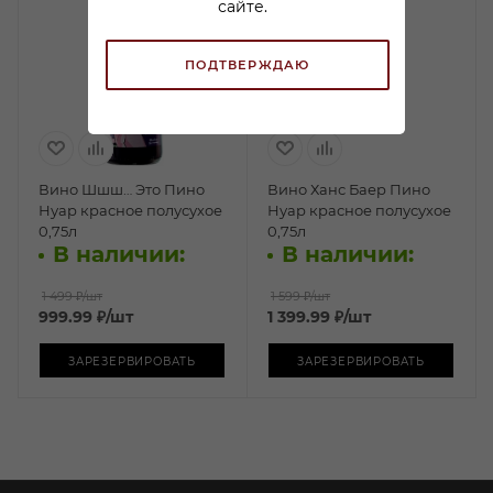
сайте.
ПОДТВЕРЖДАЮ
Вино Шшш… Это Пино
Вино Ханс Баер Пино
Нуар красное полусухое
Нуар красное полусухое
0,75л
0,75л
В наличии:
В наличии:
1 499 ₽
/шт
1 599 ₽
/шт
999.99
₽
/шт
1 399.99
₽
/шт
ЗАРЕЗЕРВИРОВАТЬ
ЗАРЕЗЕРВИРОВАТЬ