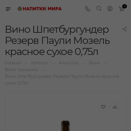
0
Вино Шпетбургундер
Резерв Паули Мозель
красное сухое 0,75л
—
—
—
—
Главная
Каталог
Алкоголь
Вино
—
Вино Германии
Вино Шпетбургундер Резерв Паули Мозель красное
сухое 0,75л