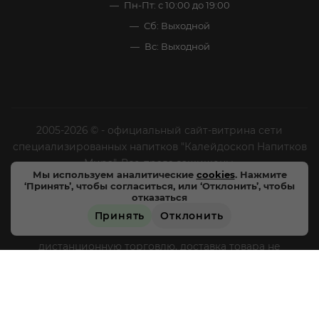
Пн-Пт: с 10:00 до 19:00
Сб: Выходной
Вс: Выходной
2005-2026 © - официальный сайт-витрина сети
специализированных напитков "Калейдоскоп Напитков
Мира". Все права защищены.
Мы используем аналитические
cookies
. Нажмите
‘Принять’, чтобы согласиться, или ‘Отклонить’, чтобы
Цены, характеристики и внешний вид товара в
отказаться
магазинах могут отличаться от указанных на сайте.
Принять
Отклонить
Магазины «Напитки мира» не осуществляют
дистанционную торговлю, доставка товара не
производится, оплата товара происходит
непосредственно в магазинах «Напитки мира» в
соответствии с действующим законодательством РФ и
режимом работы магазинов, круглосуточная и