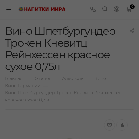
0
Вино Шпетбургундер
Трокен Кневитц
Рейнхессен красное
сухое 0,75л
—
—
—
—
Главная
Каталог
Алкоголь
Вино
—
Вино Германии
Вино Шпетбургундер Трокен Кневитц Рейнхессен
красное сухое 0,75л