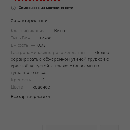
Самовывоз из магазина сети
Характеристики
Классификация
—
Вино
ТипыВин
—
тихое
Емкость
—
0.75
Гастрономические рекомендации
—
Можно
сервировать с обжаренной утиной грудкой с
красной капустой, а так же с блюдами из
тушенного мяса.
Крепость
—
13
Цвета
—
красное
Все характеристики