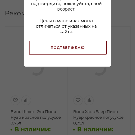
подтвердите, пожалуйста, свой
возраст.
Рекомендуем
Цены в магазинах могут
отличаться от указанных на
сайте.
ПОДТВЕРЖДАЮ
Вино Шшш… Это Пино
Вино Ханс Баер Пино
Нуар красное полусухое
Нуар красное полусухое
0,75л
0,75л
В наличии:
В наличии: