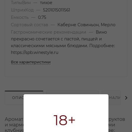
ТипыВин
—
тихое
ШтрихКод
—
5201015011561
Емкость
—
0.75
Сортовый состав
—
Каберне Совиньон, Мерло
Гастрономические рекомендации
—
Вино
прекрасно сочетается с пастой, пиццей и
классическими мясными блюдами. Подробнее:
https://spb.winestyle.ru
Все характеристики
ОПИСАНИЕ
ХАРАКТЕРИСТИКИ
НАЛИЧИЕ
18+
Аромат вина наполнен тонами красных фруктов
и мармелада из красных фруктов, нюансами
клубники, ванили и грейпфрута Подробнее: