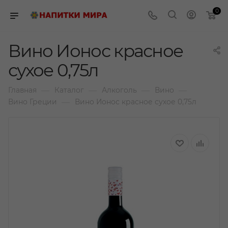
0
Вино Ионос красное
сухое 0,75л
—
—
—
—
Главная
Каталог
Алкоголь
Вино
—
Вино Греции
Вино Ионос красное сухое 0,75л