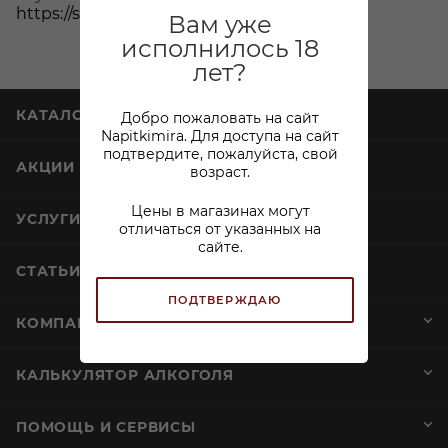
https://spb.winestyle.ru
Вам уже
исполнилось 18
лет?
КАТАЛОГ
Добро пожаловать на сайт
Napitkimira. Для доступа на сайт
подтвердите, пожалуйста, свой
АКЦИИ
возраст.
Цены в магазинах могут
УСЛУГИ
отличаться от указанных на
сайте.
СТАТЬИ
ПОДТВЕРЖДАЮ
КОМПАНИЯ
КАЛЬКУЛЯТОР АЛКОГОЛЯ
ПОМОЩЬ И СЕРВИСЫ