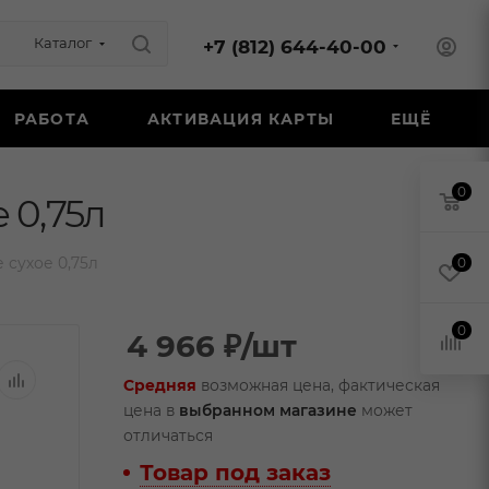
Каталог
+7 (812) 644-40-00
РАБОТА
АКТИВАЦИЯ КАРТЫ
ЕЩЁ
0
 0,75л
сухое 0,75л
0
0
4 966
₽
/шт
Средняя
возможная цена, фактическая
цена в
выбранном магазине
может
отличаться
Товар под заказ