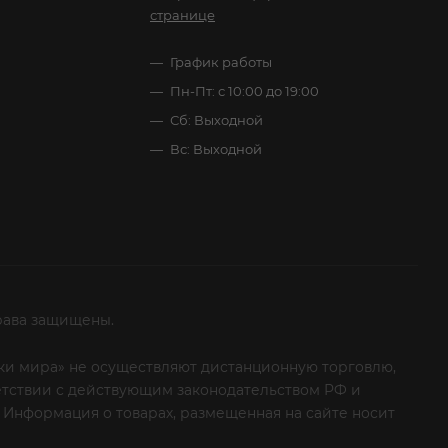
странице
График работы
Пн-Пт: с 10:00 до 19:00
Сб: Выходной
Вс: Выходной
рава защищены.
итки мира» не осуществляют дистанционную торговлю,
ветствии с действующим законодательством РФ и
 Информация о товарах, размещенная на сайте носит
ые клиенты! Если вы решили отказаться от нашей