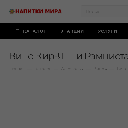
КАТАЛОГ
АКЦИИ
УСЛУГИ
Вино Кир-Янни Рамниста 
—
—
—
—
Главная
Каталог
Алкоголь
Вино
Вино