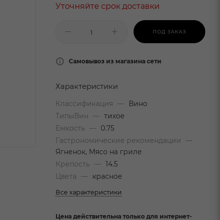
Уточняйте срок доставки
ПОД ЗАКАЗ
Самовывоз из магазина сети
Характеристики
Классификация
—
Вино
ТипыВин
—
тихое
Емкость
—
0.75
Гастрономические рекомендации
—
Ягненок, Мясо на гриле
Крепость
—
14.5
Цвета
—
красное
Все характеристики
Цена действительна только для интернет-