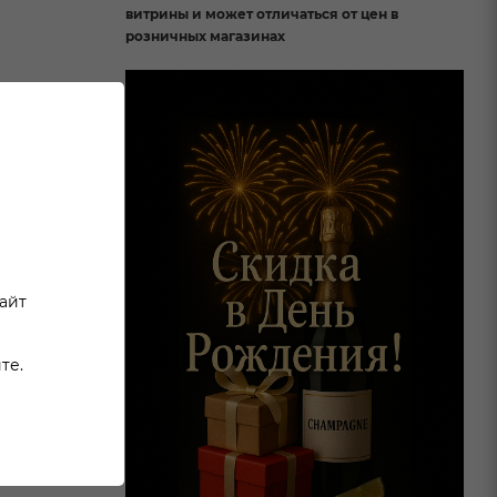
витрины и может отличаться от цен в
розничных магазинах
сайт
те.