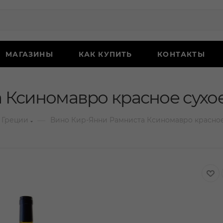
МАГАЗИНЫ
КАК КУПИТЬ
КОНТАКТЫ
Ксиномавро красное сухое
—
 Греции
Вино Кир-Янни Рамниста Ксиномавро красное 