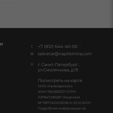
 И
+7 (812) 644-40-00
sekretar@napitkimira.com
г. Санкт-Петербург ,
ул.Смолячкова, д.19
Посмотреть на карте
ООО «Калейдоскоп»
ИНН 7802833271 ОГРН
1137847296267 Лицензия
№78РПА0005028 от 25.10.2013 г.
Подробная информация на