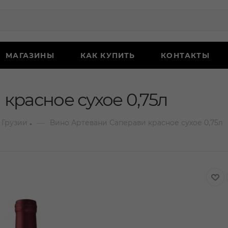
МАГАЗИНЫ
КАК КУПИТЬ
КОНТАКТЫ
красное сухое 0,75л
—
 Грузии
Вино Артевани Саперави красное сухое 0,75л