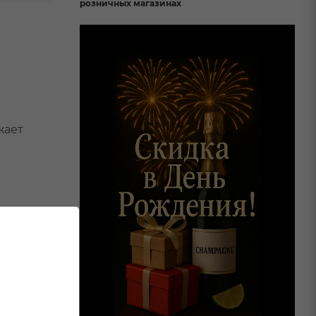
розничных магазинах
жает