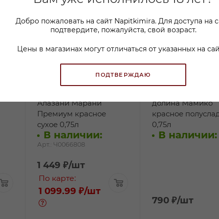
Добро пожаловать на сайт Napitkimira. Для доступа на 
подтвердите, пожалуйста, свой возраст.
Цены в магазинах могут отличаться от указанных на сай
ПОДТВЕРЖДАЮ
Вино Саперави
Вино Алазанская
Алазани Марани
долина Мамико
Премиум красное
красное полусла
сухое 0,75л
0,75л
В наличии:
В наличии:
Арт.: Ч0066808
1 449
₽
/шт
По карте:
1 099.99 ₽
/шт
790
₽
/шт