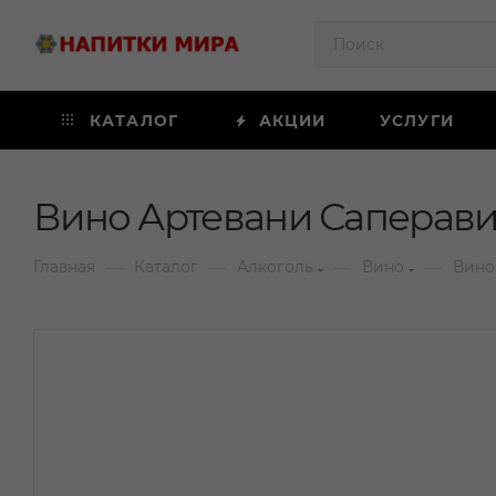
КАТАЛОГ
АКЦИИ
УСЛУГИ
Вино Артевани Саперави 
—
—
—
—
Главная
Каталог
Алкоголь
Вино
Вино