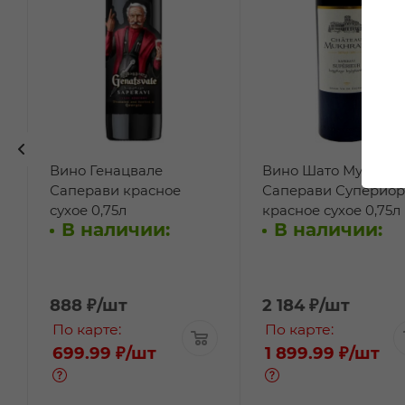
Вино Генацвале
Вино Шато Мухрани
Саперави красное
Саперави Супериор
сухое 0,75л
красное сухое 0,75л
В наличии:
В наличии:
888
₽
/шт
2 184
₽
/шт
По карте:
По карте:
699.99 ₽
/шт
1 899.99 ₽
/шт