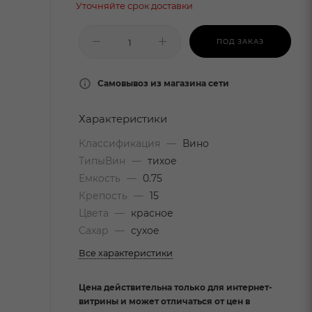
Уточняйте срок доставки
ПОД ЗАКАЗ
Самовывоз из магазина сети
Характеристики
Классификация
—
Вино
ТипыВин
—
тихое
Емкость
—
0.75
Крепость
—
15
Цвета
—
красное
Сахар
—
сухое
Все характеристики
Цена действительна только для интернет-
витрины и может отличаться от цен в