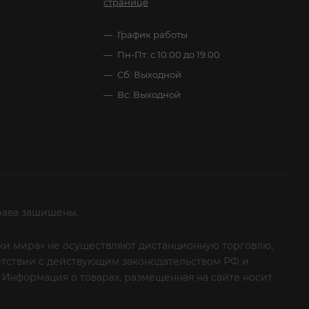
странице
График работы
Пн-Пт: с 10:00 до 19:00
Сб: Выходной
Вс: Выходной
рава защищены.
итки мира» не осуществляют дистанционную торговлю,
ветствии с действующим законодательством РФ и
 Информация о товарах, размещенная на сайте носит
ые клиенты! Если вы решили отказаться от нашей