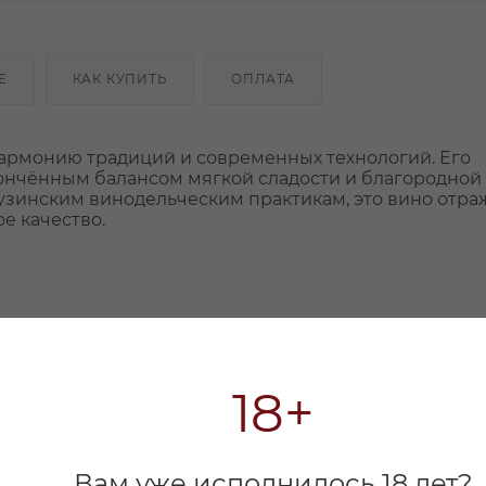
Е
КАК КУПИТЬ
ОПЛАТА
армонию традиций и современных технологий. Его
ончённым балансом мягкой сладости и благородной
узинским винодельческим практикам, это вино отра
е качество.
18+
Вам уже исполнилось 18 лет?