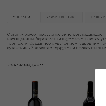
ОПИСАНИЕ
ХАРАКТЕРИСТИКИ
НАЛИЧИ
Органическое терруарное вино, воплощающее г
насыщенный, бархатистый вкус раскрывается ут
терпкости. Созданное с уважением к древним гр
аутентичный характер терруара и исключительно
Рекомендуем