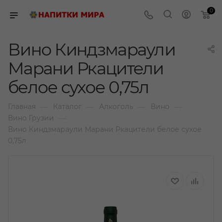
0
Вино Киндзмараули
Марани Ркацители
белое сухое 0,75л
—
—
—
—
Главная
Каталог
Алкоголь
Вино
—
Вино Грузии
Вино Киндзмараули Марани Ркацители белое сухое
0,75л