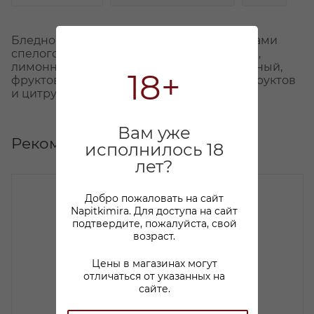
Бледно-соломенный цвет. Букет с оттенками
спелого яблока, груши, белой смородины,
лимонной цедры. Вкус освежающий, нежный,
18+
фруктовый, с оттенками белых садовых фруктов
и цитрусовых.
Вам уже
Рекомендуем
исполнилось 18
лет?
Добро пожаловать на сайт
Napitkimira. Для доступа на сайт
подтвердите, пожалуйста, свой
возраст.
Цены в магазинах могут
отличаться от указанных на
сайте.