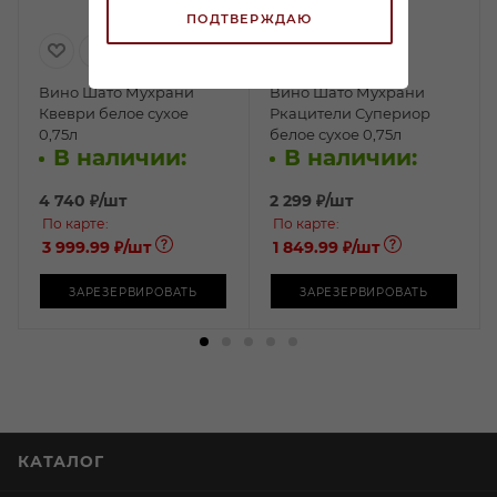
ПОДТВЕРЖДАЮ
Вино Шато Мухрани
Вино Шато Мухрани
Квеври белое сухое
Ркацители Супериор
0,75л
белое сухое 0,75л
В наличии:
В наличии:
4 740
₽
/шт
2 299
₽
/шт
По карте:
По карте:
3 999.99 ₽
/шт
1 849.99 ₽
/шт
ЗАРЕЗЕРВИРОВАТЬ
ЗАРЕЗЕРВИРОВАТЬ
КАТАЛОГ