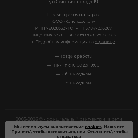
ул.Смолячкова, д.19
Посмотреть на карте
ООО «Калейдоскоп»
ИНН 7802833271 ОГРН 1137847296267
Лицензия №78РПА0005028 от 25.10.2013
г. Подробная информация на
странице
График работы
Пн-Пт: с 10:00 до 19:00
Сб: Выходной
Вс: Выходной
2005-2026 © - официальный сайт-витрина сети
специализированных напитков "Калейдоскоп Напитков
Мы используем аналитические
cookies
. Нажмите
‘Принять’, чтобы согласиться, или ‘Отклонить’, чтобы
Мира". Все права защищены.
отказаться