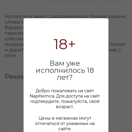
Ароматное вино с выраженными тонами вишни,
сливы и спелого граната. Вкус — мягкий,
бархатный, с приятной сладостью и
гармоничным фруктовым телом. Это
18+
классическая Грузия — тёплая, щедрая и
искренняя. Вино, которое объединяет за столом
и дарит уют. Каждый глоток — воспоминание о
лете.
Вам уже
исполнилось 18
Рекомендуем
лет?
Добро пожаловать на сайт
Napitkimira. Для доступа на сайт
подтвердите, пожалуйста, свой
возраст.
Цены в магазинах могут
отличаться от указанных на
сайте.