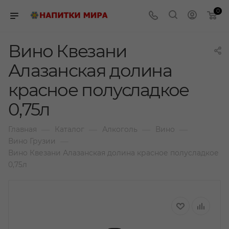
0
Вино Квезани
Алазанская долина
красное полусладкое
0,75л
—
—
—
—
Главная
Каталог
Алкоголь
Вино
—
Вино Грузии
Вино Квезани Алазанская долина красное полусладкое
0,75л