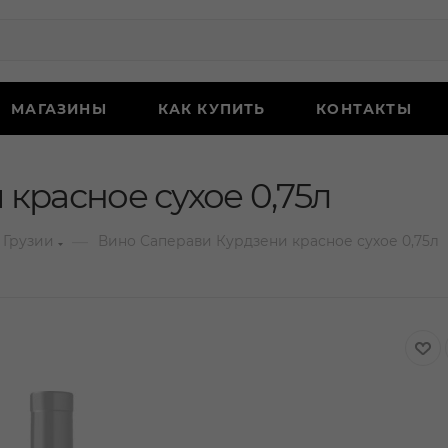
МАГАЗИНЫ
КАК КУПИТЬ
КОНТАКТЫ
красное сухое 0,75л
—
 Грузии
Вино Саперави Курдзени красное сухое 0,75л