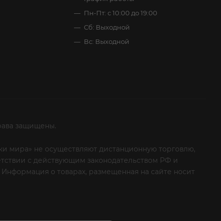
Пн-Пт: с 10:00 до 19:00
Сб: Выходной
Вс: Выходной
рава защищены.
итки мира» не осуществляют дистанционную торговлю,
ветствии с действующим законодательством РФ и
 Информация о товарах, размещенная на сайте носит
ые клиенты! Если вы решили отказаться от нашей