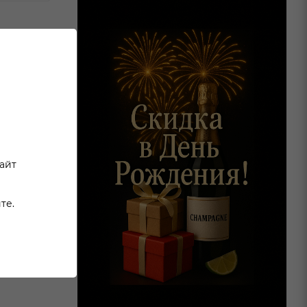
легкие
тностью.
сайт
те.