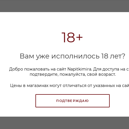
Е
КАК КУПИТЬ
ОПЛАТА
18+
т сложный и многогранный с тонами красных ягод, 
ированный вкус с мягкими танинами и легкой кисло
Вам уже исполнилось 18 лет?
Добро пожаловать на сайт Napitkimira. Для доступа на 
подтвердите, пожалуйста, свой возраст.
Цены в магазинах могут отличаться от указанных на сай
ПОДТВЕРЖДАЮ