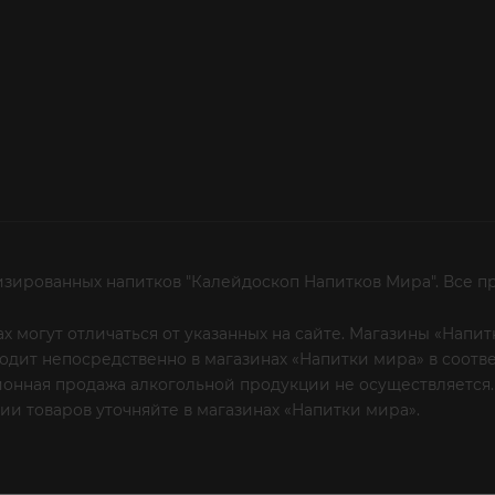
изированных напитков "Калейдоскоп Напитков Мира". Все п
х могут отличаться от указанных на сайте. Магазины «Нап
сходит непосредственно в магазинах «Напитки мира» в соот
онная продажа алкогольной продукции не осуществляется.
и товаров уточняйте в магазинах «Напитки мира».
Уважаем
 или по телефону