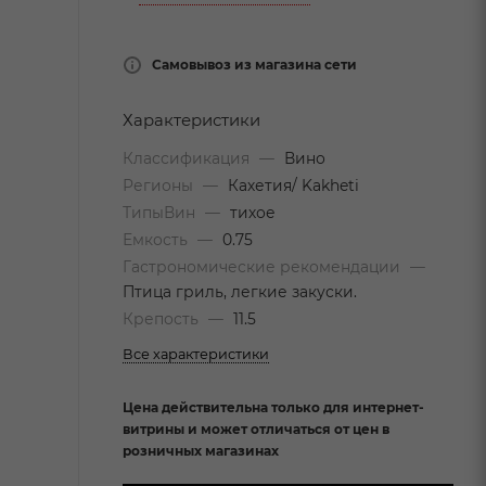
Самовывоз из магазина сети
Характеристики
Классификация
—
Вино
Регионы
—
Кахетия/ Kakheti
ТипыВин
—
тихое
Емкость
—
0.75
Гастрономические рекомендации
—
Птица гриль, легкие закуски.
Крепость
—
11.5
Все характеристики
Цена действительна только для интернет-
витрины и может отличаться от цен в
розничных магазинах