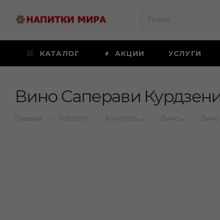
КАТАЛОГ
АКЦИИ
УСЛУГИ
Вино Саперави Курдзени 
—
—
—
—
Главная
Каталог
Алкоголь
Вино
Вино