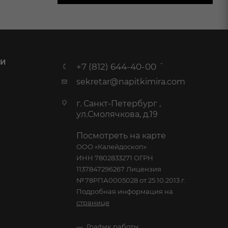
 И
+7 (812) 644-40-00
sekretar@napitkimira.com
г. Санкт-Петербург ,
ул.Смолячкова, д.19
Посмотреть на карте
ООО «Калейдоскоп»
ИНН 7802833271 ОГРН
1137847296267 Лицензия
№78РПА0005028 от 25.10.2013 г.
Подробная информация на
странице
График работы