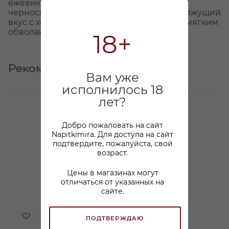
ежевики, черной шелковицы, вишни и
чернослива. Плотный, округлый, слегка вяжущий
вкус с хорошим балансом кислотности и мягким
обволакивающим послевкусием.
18+
Рекомендуем
Вам уже
исполнилось 18
лет?
Добро пожаловать на сайт
Napitkimira. Для доступа на сайт
подтвердите, пожалуйста, свой
возраст.
Цены в магазинах могут
отличаться от указанных на
сайте.
ПОДТВЕРЖДАЮ