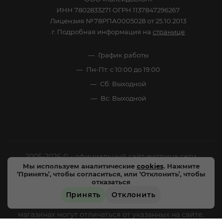
ИНН 7802833271 ОГРН 1137847296267
Лицензия №78РПА0005028 от 25.10.2013
г. Подробная информация на
странице
График работы
Пн-Пт: с 10:00 до 19:00
Сб: Выходной
Вс: Выходной
2005-2026 © - официальный сайт-витрина сети
Мы используем аналитические
cookies
. Нажмите
специализированных напитков "Калейдоскоп Напитков
‘Принять’, чтобы согласиться, или ‘Отклонить’, чтобы
Мира". Все права защищены.
отказаться
Принять
Отклонить
Цены, характеристики и внешний вид товара в
магазинах могут отличаться от указанных на сайте.