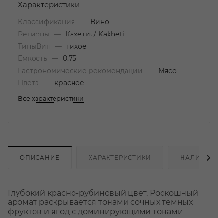
Характеристики
Классификация
—
Вино
Регионы
—
Кахетия/ Kakheti
ТипыВин
—
тихое
Емкость
—
0.75
Гастрономические рекомендации
—
Мясо
Цвета
—
красное
Все характеристики
ОПИСАНИЕ
ХАРАКТЕРИСТИКИ
НАЛИЧИЕ
Глубокий красно-рубиновый цвет. Роскошный
аромат раскрывается тонами сочных темных
фруктов и ягод с доминирующими тонами