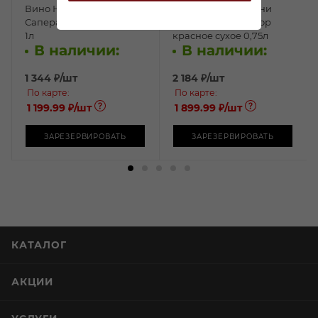
Вино НалиВайн
Вино Шато Мухрани
Саперави красное сухое
Саперави Супериор
1л
красное сухое 0,75л
В наличии:
В наличии:
1 344
₽
/шт
2 184
₽
/шт
По карте:
По карте:
1 199.99 ₽
/шт
1 899.99 ₽
/шт
ЗАРЕЗЕРВИРОВАТЬ
ЗАРЕЗЕРВИРОВАТЬ
КАТАЛОГ
АКЦИИ